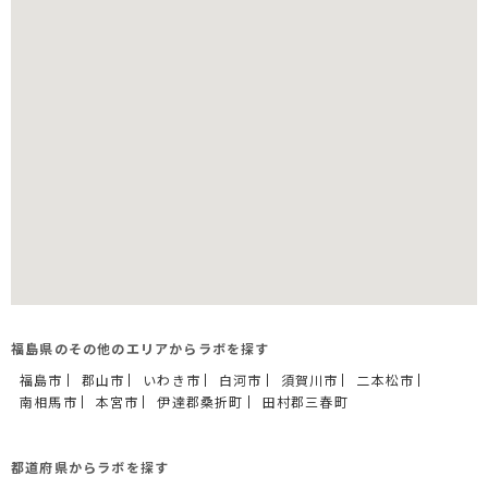
福島県のその他のエリアからラボを探す
福島市
郡山市
いわき市
白河市
須賀川市
二本松市
南相馬市
本宮市
伊達郡桑折町
田村郡三春町
都道府県からラボを探す