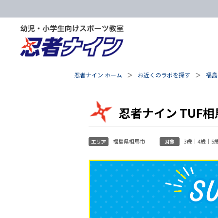
忍者ナイン ホーム
お近くのラボを探す
福島
忍者ナイン TUF
福島県相馬市
3歳｜4歳｜5