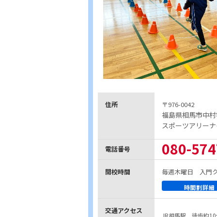
住所
〒976-0042
福島県相馬市中村
スポーツアリーナ
080-574
電話番号
開校時間
毎週木曜日 入門クラス1
時間割詳細
交通アクセス
JR相馬駅 徒歩約10