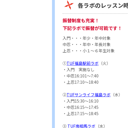
各ラボのレッスン
振替制度も充実！
下記ラボで振替が可能です！
入門・・・年少・年中対象
中忍・・・年中・年長対象
上忍・・・小１～６年生対象
①
TUF福島駅前ラボ
（火）
・入門 実施なし
・中忍16:101～7:40
・上忍17:10～18:40
②
TUFサンライフ福島ラボ
（水）
・入門15:30～16:10
・中忍16:15～17:45
・上忍17:15～18:45
③
TUF南相馬ラボ
（水）