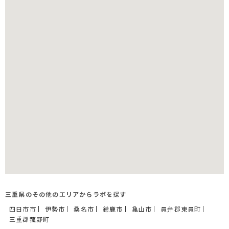
三重県のその他のエリアからラボを探す
四日市市
伊勢市
桑名市
鈴鹿市
亀山市
員弁郡東員町
三重郡菰野町