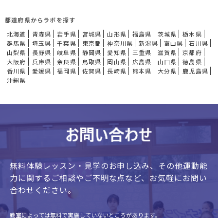
都道府県からラボを探す
北海道
青森県
岩手県
宮城県
山形県
福島県
茨城県
栃木県
群馬県
埼玉県
千葉県
東京都
神奈川県
新潟県
富山県
石川県
山梨県
長野県
岐阜県
静岡県
愛知県
三重県
滋賀県
京都府
大阪府
兵庫県
奈良県
鳥取県
岡山県
広島県
山口県
徳島県
香川県
愛媛県
福岡県
佐賀県
長崎県
熊本県
大分県
鹿児島県
沖縄県
無料体験レッスン・見学のお申し込み、
その他運動能
力に関するご相談やご不明な点など、
お気軽にお問い
合わせください。
教室によっては無料で実施していないところがあります。