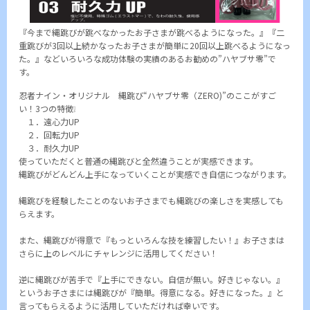
『今まで縄跳びが跳べなかったお子さまが跳べるようになった。』『二
重跳びが3回以上続かなったお子さまが簡単に20回以上跳べるようになっ
た。』などいろいろな成功体験の実績のあるお勧めの”ハヤブサ零”で
す。
忍者ナイン・オリジナル 縄跳び“ハヤブサ零（ZERO)”のここがすご
い！3つの特徴❕
１．遠心力UP
２．回転力UP
３．耐久力UP
使っていただくと普通の縄跳びと全然違うことが実感できます。
縄跳びがどんどん上手になっていくことが実感でき自信につながります。
縄跳びを経験したことのないお子さまでも縄跳びの楽しさを実感しても
らえます。
また、縄跳びが得意で『もっといろんな技を練習したい！』お子さまは
さらに上のレベルにチャレンジに活用してください！
逆に縄跳びが苦手で『上手にできない。自信が無い。好きじゃない。』
というお子さまには縄跳びが『簡単。得意になる。好きになった。』と
言ってもらえるように活用していただければ幸いです。