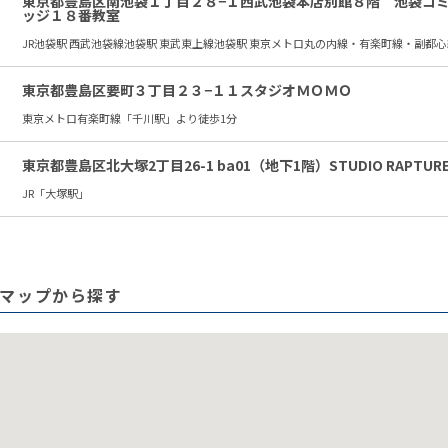
東京都豊島区南池袋１丁目２８−１西武池袋本店別館８階 池袋コ
ッジ１８番教室
JR池袋駅 西武池袋線池袋駅 東武東上線池袋駅 東京メトロ丸の内線・有楽町線・副都
東京都豊島区要町３丁目２３−１１スタジオＭＯＭＯ
東京メトロ有楽町線「千川駅」より徒歩1分
東京都豊島区北大塚2丁目26-1 ba01（地下1階）STUDIO RAPTUR
JR「大塚駅」
マップから探す