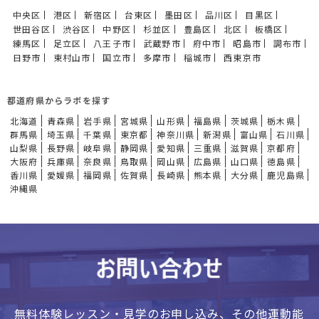
中央区
港区
新宿区
台東区
墨田区
品川区
目黒区
世田谷区
渋谷区
中野区
杉並区
豊島区
北区
板橋区
練馬区
足立区
八王子市
武蔵野市
府中市
昭島市
調布市
日野市
東村山市
国立市
多摩市
稲城市
西東京市
都道府県からラボを探す
北海道
青森県
岩手県
宮城県
山形県
福島県
茨城県
栃木県
群馬県
埼玉県
千葉県
東京都
神奈川県
新潟県
富山県
石川県
山梨県
長野県
岐阜県
静岡県
愛知県
三重県
滋賀県
京都府
大阪府
兵庫県
奈良県
鳥取県
岡山県
広島県
山口県
徳島県
香川県
愛媛県
福岡県
佐賀県
長崎県
熊本県
大分県
鹿児島県
沖縄県
無料体験レッスン・見学のお申し込み、
その他運動能