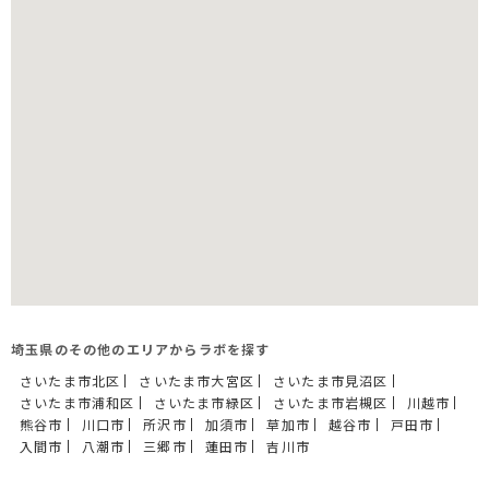
埼玉県のその他のエリアからラボを探す
さいたま市北区
さいたま市大宮区
さいたま市見沼区
さいたま市浦和区
さいたま市緑区
さいたま市岩槻区
川越市
熊谷市
川口市
所沢市
加須市
草加市
越谷市
戸田市
入間市
八潮市
三郷市
蓮田市
吉川市