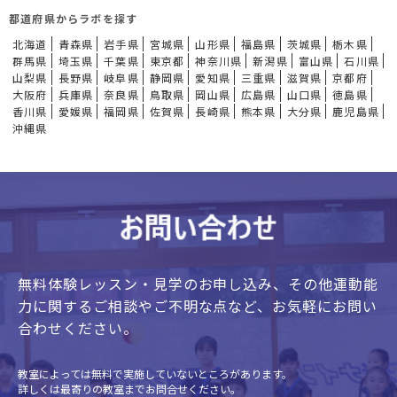
都道府県からラボを探す
北海道
青森県
岩手県
宮城県
山形県
福島県
茨城県
栃木県
群馬県
埼玉県
千葉県
東京都
神奈川県
新潟県
富山県
石川県
山梨県
長野県
岐阜県
静岡県
愛知県
三重県
滋賀県
京都府
大阪府
兵庫県
奈良県
鳥取県
岡山県
広島県
山口県
徳島県
香川県
愛媛県
福岡県
佐賀県
長崎県
熊本県
大分県
鹿児島県
沖縄県
無料体験レッスン・見学のお申し込み、
その他運動能
力に関するご相談やご不明な点など、
お気軽にお問い
合わせください。
教室によっては無料で実施していないところがあります。
詳しくは最寄りの教室までお問合せください。