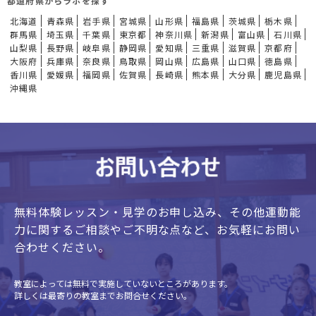
都道府県からラボを探す
北海道
青森県
岩手県
宮城県
山形県
福島県
茨城県
栃木県
群馬県
埼玉県
千葉県
東京都
神奈川県
新潟県
富山県
石川県
山梨県
長野県
岐阜県
静岡県
愛知県
三重県
滋賀県
京都府
大阪府
兵庫県
奈良県
鳥取県
岡山県
広島県
山口県
徳島県
香川県
愛媛県
福岡県
佐賀県
長崎県
熊本県
大分県
鹿児島県
沖縄県
無料体験レッスン・見学のお申し込み、
その他運動能
力に関するご相談やご不明な点など、
お気軽にお問い
合わせください。
教室によっては無料で実施していないところがあります。
詳しくは最寄りの教室までお問合せください。