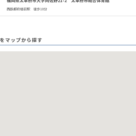
福岡県太宰府市大字向佐野21-2 太宰府市総合体育館
西鉄都府楼前駅 徒歩10分
をマップから探す