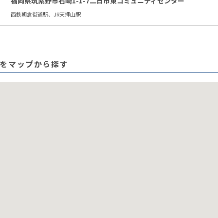
福岡県筑紫野市石崎1-1-7二日市東コミュニティセンター
西鉄朝倉街道駅、JR天拝山駅
をマップから探す