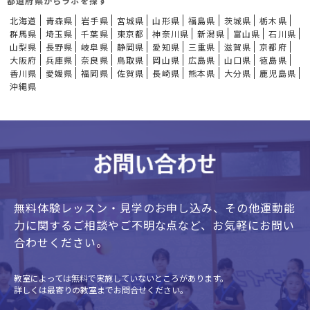
都道府県からラボを探す
北海道
青森県
岩手県
宮城県
山形県
福島県
茨城県
栃木県
群馬県
埼玉県
千葉県
東京都
神奈川県
新潟県
富山県
石川県
山梨県
長野県
岐阜県
静岡県
愛知県
三重県
滋賀県
京都府
大阪府
兵庫県
奈良県
鳥取県
岡山県
広島県
山口県
徳島県
香川県
愛媛県
福岡県
佐賀県
長崎県
熊本県
大分県
鹿児島県
沖縄県
無料体験レッスン・見学のお申し込み、
その他運動能
力に関するご相談やご不明な点など、
お気軽にお問い
合わせください。
教室によっては無料で実施していないところがあります。
詳しくは最寄りの教室までお問合せください。