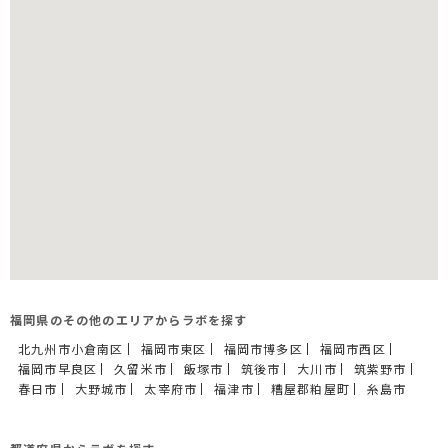
福岡県のその他のエリアからラボを探す
北九州市小倉南区
福岡市東区
福岡市博多区
福岡市西区
福岡市早良区
久留米市
飯塚市
筑後市
大川市
筑紫野市
春日市
大野城市
太宰府市
福津市
糟屋郡粕屋町
糸島市