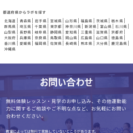
都道府県からラボを探す
北海道
青森県
岩手県
宮城県
山形県
福島県
茨城県
栃木県
群馬県
埼玉県
千葉県
東京都
神奈川県
新潟県
富山県
石川県
山梨県
長野県
岐阜県
静岡県
愛知県
三重県
滋賀県
京都府
大阪府
兵庫県
奈良県
鳥取県
岡山県
広島県
山口県
徳島県
香川県
愛媛県
福岡県
佐賀県
長崎県
熊本県
大分県
鹿児島県
沖縄県
無料体験レッスン・見学のお申し込み、
その他運動能
力に関するご相談やご不明な点など、
お気軽にお問い
合わせください。
教室によっては無料で実施していないところがあります。