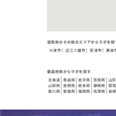
滋賀県のその他のエリアからラボを探
大津市
近江八幡市
草津市
栗東
都道府県からラボを探す
北海道
青森県
岩手県
宮城県
山
山梨県
長野県
岐阜県
静岡県
愛
香川県
愛媛県
福岡県
佐賀県
長