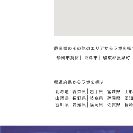
静岡県のその他のエリアからラボを探
静岡市葵区
沼津市
駿東郡長泉町
都道府県からラボを探す
北海道
青森県
岩手県
宮城県
山
山梨県
長野県
岐阜県
静岡県
愛
香川県
愛媛県
福岡県
佐賀県
長