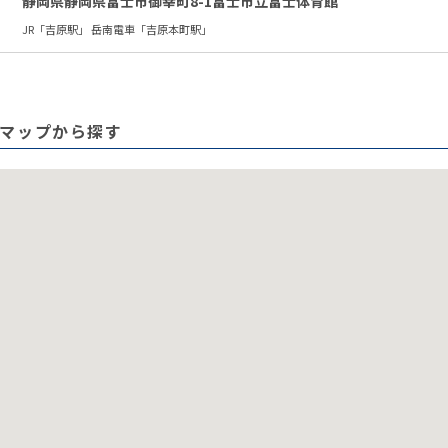
静岡県静岡県富士市御幸町8-1富士市立富士体育館
JR「吉原駅」 岳南電車「吉原本町駅」
マップから探す