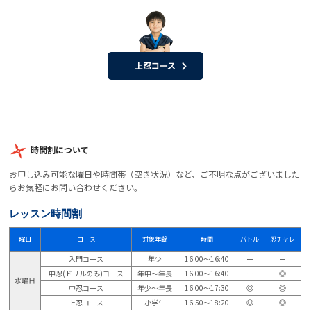
時間割について
お申し込み可能な曜日や時間帯（空き状況）など、ご不明な点がございました
らお気軽にお問い合わせください。
レッスン時間割
曜日
コース
対象年齢
時間
バトル
忍チャレ
入門コース
年少
16:00～16:40
ー
ー
中忍(ドリルのみ)コース
年中～年長
16:00～16:40
ー
◎
水曜日
中忍コース
年少～年長
16:00～17:30
◎
◎
上忍コース
小学生
16:50～18:20
◎
◎