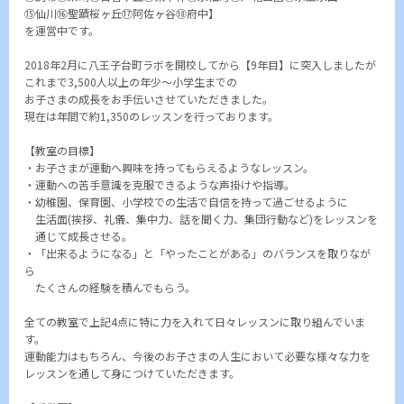
⑮仙川⑯聖蹟桜ヶ丘⑰阿佐ヶ谷⑱府中】
を運営中です。
2018年2月に八王子台町ラボを開校してから【9年目】に突入しましたが
これまで3,500人以上の年少～小学生までの
お子さまの成長をお手伝いさせていただきました。
現在は年間で約1,350のレッスンを行っております。
【教室の目標】
・お子さまが運動へ興味を持ってもらえるようなレッスン。
・運動への苦手意識を克服できるような声掛けや指導。
・幼稚園、保育園、小学校での生活で自信を持って過ごせるように
生活面(挨拶、礼儀、集中力、話を聞く力、集団行動など)をレッスンを
通じて成長させる。
・「出来るようになる」と「やったことがある」のバランスを取りなが
ら
たくさんの経験を積んでもらう。
全ての教室で上記4点に特に力を入れて日々レッスンに取り組んでいま
す。
運動能力はもちろん、今後のお子さまの人生において必要な様々な力を
レッスンを通して身につけていただきます。