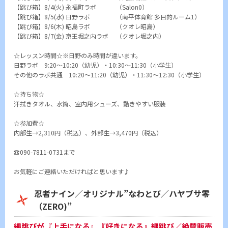
【跳び箱】8/4(火) 永福町ラボ （Salon0）
【跳び箱】8/5(水) 日野ラボ （南平体育館 多目的ルーム1）
【跳び箱】8/6(木) 昭島ラボ （クオレ昭島）
【跳び箱】8/7(金) 京王堀之内ラボ （クオレ堀之内）
☆レッスン時間☆※日野のみ時間が違います。
日野ラボ 9:20～10:20（幼児）・10:30～11:30（小学生）
その他のラボ共通 10:20～11:20（幼児）・11:30～12:30（小学生）
☆持ち物☆
汗拭きタオル、水筒、室内用シューズ、動きやすい服装
☆参加費☆
内部生→2,310円（税込）、外部生→3,470円（税込）
☎090-7811-0731まで
お気軽にご連絡いただければと思います♪
忍者ナイン／オリジナル”なわとび／ハヤブサ零
（ZERO)”
縄跳びが『上手になる』『好きになる』縄跳び／絶賛販売