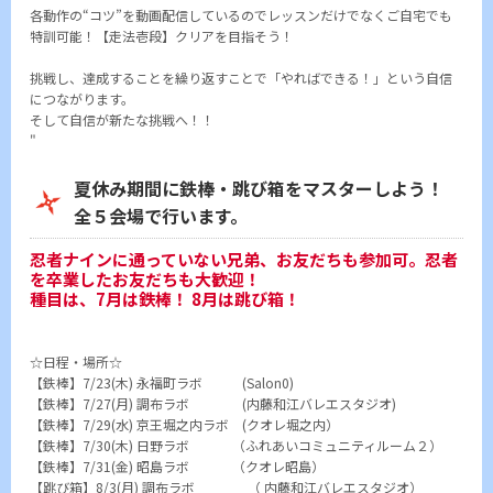
各動作の“コツ”を動画配信しているのでレッスンだけでなくご自宅でも
特訓可能！【走法壱段】クリアを目指そう！
挑戦し、達成することを繰り返すことで「やればできる！」という自信
につながります。
そして自信が新たな挑戦へ！！
"
夏休み期間に鉄棒・跳び箱をマスターしよう！
全５会場で行います。
忍者ナインに通っていない兄弟、お友だちも参加可。忍者
を卒業したお友だちも大歓迎！
種目は、7月は鉄棒！ 8月は跳び箱！
☆日程・場所☆
【鉄棒】7/23(木) 永福町ラボ (Salon0)
【鉄棒】7/27(月) 調布ラボ (内藤和江バレエスタジオ)
【鉄棒】7/29(水) 京王堀之内ラボ (クオレ堀之内）
【鉄棒】7/30(木) 日野ラボ （ふれあいコミュニティルーム２）
【鉄棒】7/31(金) 昭島ラボ （クオレ昭島）
【跳び箱】8/3(月) 調布ラボ （ 内藤和江バレエスタジオ）