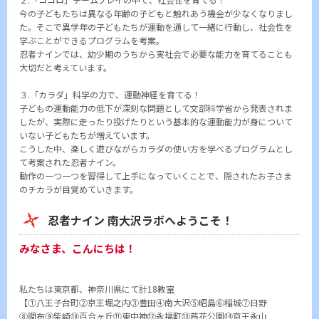
今の子どもたちは異なる年齢の子どもと触れあう機会が少なくなりまし
た。そこで異学年の子どもたちが運動を通して一緒に行動し、社会性を
学ぶことができるプログラムを考案。
忍者ナインでは、幼少期のうちから実社会で必要な能力を育てることも
大切だと考えています。
３.「カラダ」科学の力で、運動神経を育てる！
子どもの運動能力の低下が深刻な問題として文部科学省から発表されま
したが、実際に走ったり投げたりという基本的な運動能力が身について
いない子どもたちが増えています。
こうした中、楽しく遊びながらカラダの使い方を学べるプログラムとし
て考案された忍者ナイン。
動作の一つ一つを習得して上手になっていくことで、隠されたお子さま
のチカラが目覚めていきます。
忍者ナイン 南大沢ラボへようこそ！
みなさま、こんにちは！
私たちは東京都、神奈川県にて計18教室
【①八王子台町②京王堀之内③豊田④南大沢⑤昭島⑥稲城⑦日野
⑧調布⑨柴崎⑩百合ヶ丘⑪東中神⑫永福町⑬芦花公園⑭京王永山