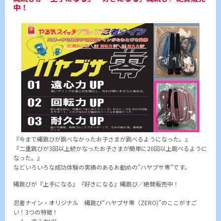
中！
『今まで縄跳びが跳べなかったお子さまが跳べるようになった。』
『二重跳びが3回以上続かなったお子さまが簡単に20回以上跳べるように
なった。』
などいろいろな成功体験の実績のあるお勧めの”ハヤブサ零”です。
縄跳びが『上手になる』『好きになる』縄跳び／絶賛販売中！
忍者ナイン・オリジナル 縄跳び“ハヤブサ零（ZERO)”のここがすご
い！3つの特徴！