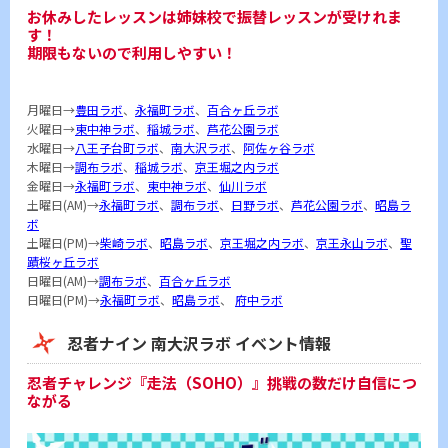
お休みしたレッスンは姉妹校で振替レッスンが受けれま
す！
期限もないので利用しやすい！
月曜日→
豊田ラボ
、
永福町ラボ
、
百合ヶ丘ラボ
火曜日→
東中神ラボ
、
稲城ラボ
、
芦花公園ラボ
水曜日→
八王子台町ラボ
、
南大沢ラボ
、
阿佐ヶ谷ラボ
木曜日→
調布ラボ
、
稲城ラボ
、
京王堀之内ラボ
金曜日→
永福町ラボ
、
東中神ラボ
、
仙川ラボ
土曜日(AM)→
永福町ラボ
、
調布ラボ
、
日野ラボ
、
芦花公園ラボ
、
昭島ラ
ボ
土曜日(PM)→
柴崎ラボ
、
昭島ラボ
、
京王堀之内ラボ
、
京王永山ラボ
、
聖
蹟桜ヶ丘ラボ
日曜日(AM)→
調布ラボ
、
百合ヶ丘ラボ
日曜日(PM)→
永福町ラボ
、
昭島ラボ
、
府中ラボ
忍者ナイン 南大沢ラボ イベント情報
忍者チャレンジ『走法（SOHO）』挑戦の数だけ自信につ
ながる