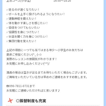
上忍コース(小学生) 16:50～18:20
✅走るのが速くなりたい！
✅ボールを上手く投げられるようになりたい！
✅運動神経を鍛えたい！
✅体を動かす楽しさを感じたい！
✅自信をつけてもらいたい
✅協調性を身につけたい！
✅お話を聞く力を身につけたい！
✅集団行動を覚えたい！
上記の項目に一つでも当てはまる年少～小学生のお友だちは
是非ご参加ください(^_-)-☆
実際のレッスンの雰囲気がわかります！
お気軽にお申し込みください(^^)/
満員の場合は空きが出るまでお待ちいただく場合もございます。
ご興味をいただいている方は早めのご連絡をおすすめ致します。
☎090-7811-0731まで
お気軽にご連絡いただければと思います♪
◎振替制度も充実