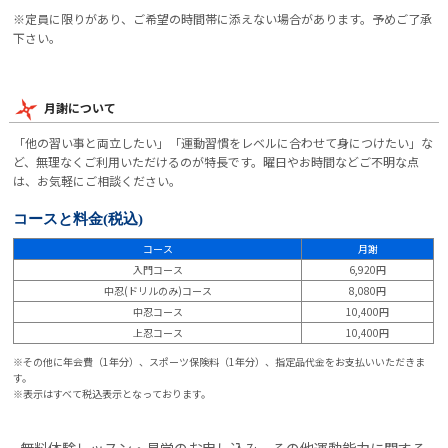
※定員に限りがあり、ご希望の時間帯に添えない場合があります。予めご了承
下さい。
月謝について
「他の習い事と両立したい」「運動習慣をレベルに合わせて身につけたい」な
ど、無理なくご利用いただけるのが特長です。曜日やお時間などご不明な点
は、お気軽にご相談ください。
コースと料金
(税込)
コース
月謝
入門コース
6,920円
中忍(ドリルのみ)コース
8,080円
中忍コース
10,400円
上忍コース
10,400円
※その他に年会費（1年分）、スポーツ保険料（1年分）、指定品代金をお支払いいただきま
す。
※表示はすべて税込表示となっております。