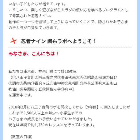
いない子どもたちが増えています。
こうした中、楽しく遊びながらカラダの使い方を学べるプログラムとし
て考案された忍者ナイン。
動作の一つ一つを習得して上手になっていくことで、隠されたお子さま
のチカラが目覚めていきます。
忍者ナイン 調布ラボへようこそ！
みなさま、こんにちは！
私たちは東京都、神奈川県にて計18教室
【①八王子台町②京王堀之内③豊田④南大沢⑤昭島⑥稲城⑦日野
⑧調布⑨柴崎⑩百合ヶ丘⑪東中神⑫永福町⑬芦花公園⑭京王永山
⑮仙川⑯聖蹟桜ヶ丘⑰阿佐ヶ谷⑱府中】
を運営中です。
2018年2月に八王子台町ラボを開校してから【9年目】に突入しましたが
これまで3,500人以上の年少～小学生までの
お子さまの成長をお手伝いさせていただきました。
現在は年間で約1,350のレッスンを行っております。
【教室の目標】