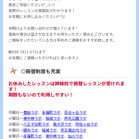
是非ご参加ください(^_-)-☆
実際のレッスンの雰囲気がわかります！
お気軽にお申し込みください(^^)/
年明けよりお問い合わせが増えています！
満員の場合は空きが出るまでお待ちいただく場合もございます。
ご興味をいただいている方は早めのご連絡をおすすめ致します。
☎090-7811-0731まで
お気軽にご連絡いただければと思います♪
◎振替制度も充実
お休みしたレッスンは姉妹校で振替レッスンが受けれま
す！
期限もないので利用しやすい！
月曜日→
豊田ラボ
、
永福町ラボ
、
百合ヶ丘ラボ
火曜日→
東中神ラボ
、
稲城ラボ
、
芦花公園ラボ
水曜日→
八王子台町ラボ
、
南大沢ラボ
、
阿佐ヶ谷ラボ
木曜日→
調布ラボ
、
稲城ラボ
、
京王堀之内ラボ
金曜日→
永福町ラボ
、
東中神ラボ
、
仙川ラボ