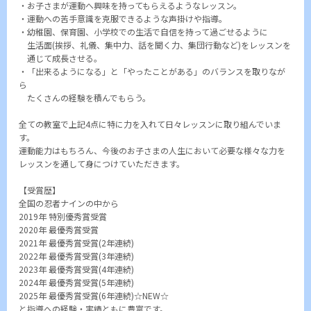
・お子さまが運動へ興味を持ってもらえるようなレッスン。
・運動への苦手意識を克服できるような声掛けや指導。
・幼稚園、保育園、小学校での生活で自信を持って過ごせるように
生活面(挨拶、礼儀、集中力、話を聞く力、集団行動など)をレッスンを
通じて成長させる。
・「出来るようになる」と「やったことがある」のバランスを取りなが
ら
たくさんの経験を積んでもらう。
全ての教室で上記4点に特に力を入れて日々レッスンに取り組んでいま
す。
運動能力はもちろん、今後のお子さまの人生において必要な様々な力を
レッスンを通して身につけていただきます。
【受賞歴】
全国の忍者ナインの中から
2019年 特別優秀賞受賞
2020年 最優秀賞受賞
2021年 最優秀賞受賞(2年連続)
2022年 最優秀賞受賞(3年連続)
2023年 最優秀賞受賞(4年連続)
2024年 最優秀賞受賞(5年連続)
2025年 最優秀賞受賞(6年連続)☆NEW☆
と指導への経験・実績ともに豊富です。