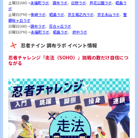
土曜日(AM)→
永福町ラボ
、
調布ラボ
、
日野ラボ
、
芦花公園ラボ
、
昭島ラ
ボ
土曜日(PM)→
柴崎ラボ
、
昭島ラボ
、
京王堀之内ラボ
、
京王永山ラボ
、
聖
蹟桜ヶ丘ラボ
日曜日(AM)→
調布ラボ
、
百合ヶ丘ラボ
日曜日(PM)→
永福町ラボ
、
昭島ラボ
、
府中ラボ
忍者ナイン 調布ラボ イベント情報
忍者チャレンジ『走法（SOHO）』挑戦の数だけ自信につ
ながる