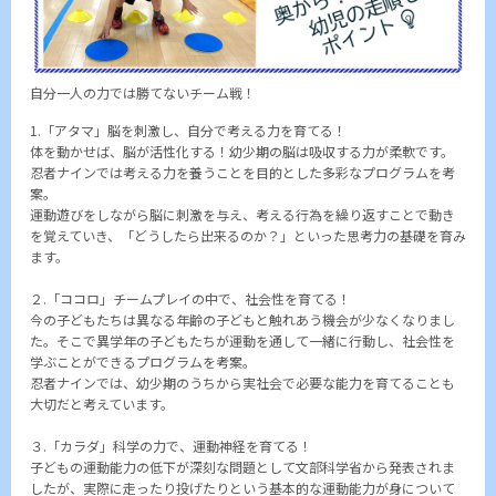
自分一人の力では勝てないチーム戦！
1.「アタマ」脳を刺激し、自分で考える力を育てる！
体を動かせば、脳が活性化する！幼少期の脳は吸収する力が柔軟です。
忍者ナインでは考える力を養うことを目的とした多彩なプログラムを考
案。
運動遊びをしながら脳に刺激を与え、考える行為を繰り返すことで動き
を覚えていき、「どうしたら出来るのか？」といった思考力の基礎を育み
ます。
２.「ココロ」チームプレイの中で、社会性を育てる！
今の子どもたちは異なる年齢の子どもと触れあう機会が少なくなりまし
た。そこで異学年の子どもたちが運動を通して一緒に行動し、社会性を
学ぶことができるプログラムを考案。
忍者ナインでは、幼少期のうちから実社会で必要な能力を育てることも
大切だと考えています。
３.「カラダ」科学の力で、運動神経を育てる！
子どもの運動能力の低下が深刻な問題として文部科学省から発表されま
したが、実際に走ったり投げたりという基本的な運動能力が身について