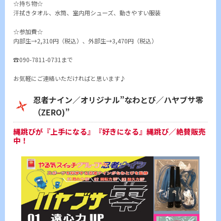
☆持ち物☆
汗拭きタオル、水筒、室内用シューズ、動きやすい服装
☆参加費☆
内部生→2,310円（税込）、外部生→3,470円（税込）
☎090-7811-0731まで
お気軽にご連絡いただければと思います♪
忍者ナイン／オリジナル”なわとび／ハヤブサ零
（ZERO)”
縄跳びが『上手になる』『好きになる』縄跳び／絶賛販売
中！