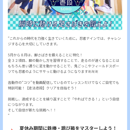
"これからの時代を力強く生きていくために。忍者ナインでは、チャレン
ジする心を大切にしていきます。
5月から８月は、脚さばきを鍛えることに特化！
全３２項目、脚の動かし方を習得することで、走るのが速くなることは
もちろん思い通りに足を動かせることで、鬼ごっこやフィールドスポー
ツでも忍者のようにササっと動けるようになります卍卍卍
各動作の“コツ”を動画配信しているのでレッスンだけでなくご自宅でも
特訓可能！【走法壱段】クリアを目指そう！
挑戦し、達成することを繰り返すことで「やればできる！」という自信
につながります。
そして自信が新たな挑戦へ！！
"
夏休み期間に鉄棒・跳び箱をマスターしよう！