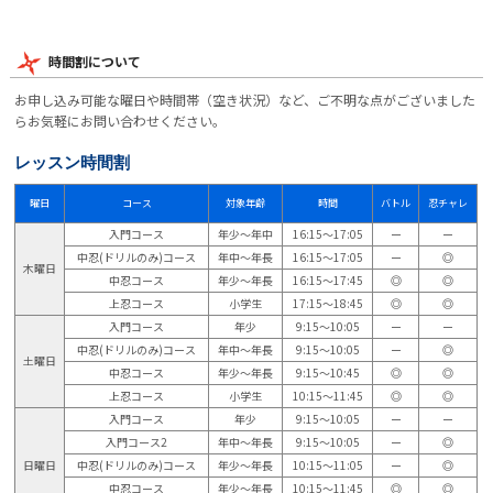
時間割について
お申し込み可能な曜日や時間帯（空き状況）など、ご不明な点がございました
らお気軽にお問い合わせください。
レッスン時間割
曜日
コース
対象年齢
時間
バトル
忍チャレ
入門コース
年少～年中
16:15～17:05
ー
ー
中忍(ドリルのみ)コース
年中～年長
16:15～17:05
ー
◎
木曜日
中忍コース
年少～年長
16:15～17:45
◎
◎
上忍コース
小学生
17:15～18:45
◎
◎
入門コース
年少
9:15～10:05
ー
ー
中忍(ドリルのみ)コース
年中～年長
9:15～10:05
ー
◎
土曜日
中忍コース
年少～年長
9:15～10:45
◎
◎
上忍コース
小学生
10:15～11:45
◎
◎
入門コース
年少
9:15～10:05
ー
ー
入門コース2
年中～年長
9:15～10:05
ー
◎
日曜日
中忍(ドリルのみ)コース
年少～年長
10:15～11:05
ー
◎
中忍コース
年少～年長
10:15～11:45
◎
◎