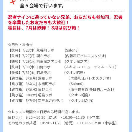
全５会場で行います。
忍者ナインに通っていない兄弟、お友だちも参加可。忍者
を卒業したお友だちも大歓迎！
種目は、7月は鉄棒！ 8月は跳び箱！
☆日程・場所☆
【鉄棒】7/23(木) 永福町ラボ (Salon0)
【鉄棒】7/27(月) 調布ラボ (内藤和江バレエスタジオ)
【鉄棒】7/29(水) 京王堀之内ラボ (クオレ堀之内）
【鉄棒】7/30(木) 日野ラボ （ふれあいコミュニティルーム２）
【鉄棒】7/31(金) 昭島ラボ （クオレ昭島）
【跳び箱】8/3(月) 調布ラボ （ 内藤和江バレエスタジオ）
【跳び箱】8/4(火) 永福町ラボ （Salon0）
【跳び箱】8/5(水) 日野ラボ （南平体育館 多目的ルーム1）
【跳び箱】8/6(木) 昭島ラボ （クオレ昭島）
【跳び箱】8/7(金) 京王堀之内ラボ （クオレ堀之内）
☆レッスン時間☆※日野のみ時間が違います。
日野ラボ 9:20～10:20（幼児）・10:30～11:30（小学生）
その他のラボ共通 10:20～11:20（幼児）・11:30～12:30（小学生）