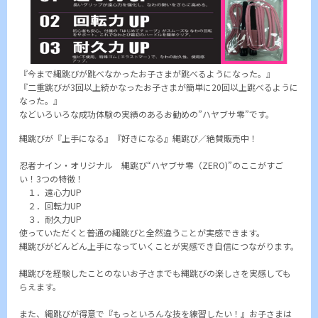
『今まで縄跳びが跳べなかったお子さまが跳べるようになった。』
『二重跳びが3回以上続かなったお子さまが簡単に20回以上跳べるように
なった。』
などいろいろな成功体験の実績のあるお勧めの”ハヤブサ零”です。
縄跳びが『上手になる』『好きになる』縄跳び／絶賛販売中！
忍者ナイン・オリジナル 縄跳び“ハヤブサ零（ZERO)”のここがすご
い！3つの特徴！
１．遠心力UP
２．回転力UP
３．耐久力UP
使っていただくと普通の縄跳びと全然違うことが実感できます。
縄跳びがどんどん上手になっていくことが実感でき自信につながります。
縄跳びを経験したことのないお子さまでも縄跳びの楽しさを実感しても
らえます。
また、縄跳びが得意で『もっといろんな技を練習したい！』お子さまは