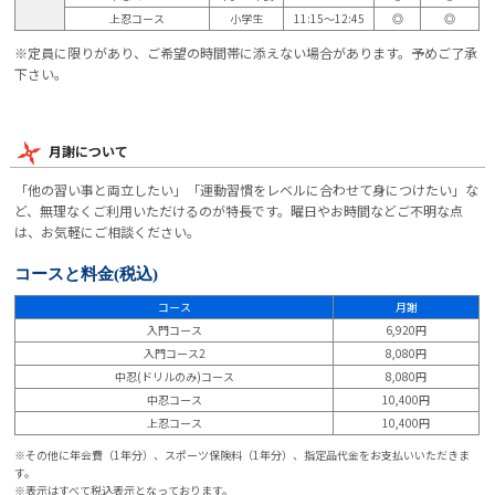
上忍コース
小学生
11:15～12:45
◎
◎
※定員に限りがあり、ご希望の時間帯に添えない場合があります。予めご了承
下さい。
月謝について
「他の習い事と両立したい」「運動習慣をレベルに合わせて身につけたい」な
ど、無理なくご利用いただけるのが特長です。曜日やお時間などご不明な点
は、お気軽にご相談ください。
コースと料金
(税込)
コース
月謝
入門コース
6,920円
入門コース2
8,080円
中忍(ドリルのみ)コース
8,080円
中忍コース
10,400円
上忍コース
10,400円
※その他に年会費（1年分）、スポーツ保険料（1年分）、指定品代金をお支払いいただきま
す。
※表示はすべて税込表示となっております。