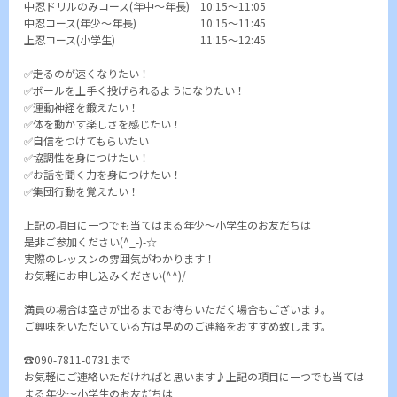
中忍ドリルのみコース(年中～年長) 10:15～11:05
中忍コース(年少～年長) 10:15～11:45
上忍コース(小学生) 11:15～12:45
✅走るのが速くなりたい！
✅ボールを上手く投げられるようになりたい！
✅運動神経を鍛えたい！
✅体を動かす楽しさを感じたい！
✅自信をつけてもらいたい
✅協調性を身につけたい！
✅お話を聞く力を身につけたい！
✅集団行動を覚えたい！
上記の項目に一つでも当てはまる年少～小学生のお友だちは
是非ご参加ください(^_-)-☆
実際のレッスンの雰囲気がわかります！
お気軽にお申し込みください(^^)/
満員の場合は空きが出るまでお待ちいただく場合もございます。
ご興味をいただいている方は早めのご連絡をおすすめ致します。
☎090-7811-0731まで
お気軽にご連絡いただければと思います♪上記の項目に一つでも当ては
まる年少～小学生のお友だちは