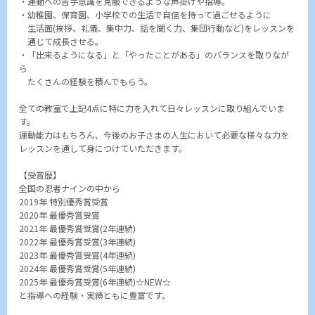
・運動への苦手意識を克服できるような声掛けや指導。
・幼稚園、保育園、小学校での生活で自信を持って過ごせるように
生活面(挨拶、礼儀、集中力、話を聞く力、集団行動など)をレッスンを
通じて成長させる。
・「出来るようになる」と「やったことがある」のバランスを取りなが
ら
たくさんの経験を積んでもらう。
全ての教室で上記4点に特に力を入れて日々レッスンに取り組んでいま
す。
運動能力はもちろん、今後のお子さまの人生において必要な様々な力を
レッスンを通して身につけていただきます。
【受賞歴】
全国の忍者ナインの中から
2019年 特別優秀賞受賞
2020年 最優秀賞受賞
2021年 最優秀賞受賞(2年連続)
2022年 最優秀賞受賞(3年連続)
2023年 最優秀賞受賞(4年連続)
2024年 最優秀賞受賞(5年連続)
2025年 最優秀賞受賞(6年連続)☆NEW☆
と指導への経験・実績ともに豊富です。