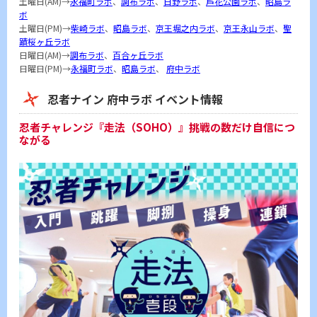
土曜日(AM)→
永福町ラボ
、
調布ラボ
、
日野ラボ
、
芦花公園ラボ
、
昭島ラ
ボ
土曜日(PM)→
柴崎ラボ
、
昭島ラボ
、
京王堀之内ラボ
、
京王永山ラボ
、
聖
蹟桜ヶ丘ラボ
日曜日(AM)→
調布ラボ
、
百合ヶ丘ラボ
日曜日(PM)→
永福町ラボ
、
昭島ラボ
、
府中ラボ
忍者ナイン 府中ラボ イベント情報
忍者チャレンジ『走法（SOHO）』挑戦の数だけ自信につ
ながる