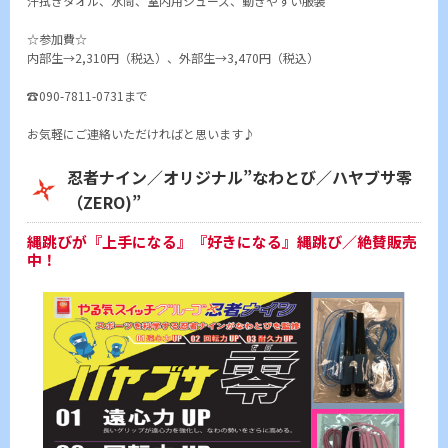
汗拭きタオル、水筒、室内用シューズ、動きやすい服装
☆参加費☆
内部生→2,310円（税込）、外部生→3,470円（税込）
☎090-7811-0731まで
お気軽にご連絡いただければと思います♪
忍者ナイン／オリジナル”なわとび／ハヤブサ零
（ZERO)”
縄跳びが『上手になる』『好きになる』縄跳び／絶賛販売
中！