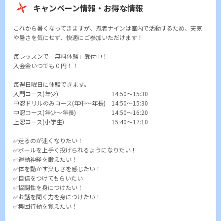
キャンペーン情報・お得な情報
これから暑くなってきますが、忍者ナインは室内で活動するため、天気
や暑さを気にせず、快適にご参加いただけます！
毎レッスンで「無料体験」受付中！
入会金いつでも０円！！
毎週日曜日に体験できます。
入門コース(年少) 14:50～15:30
中忍ドリルのみコース(年中～年長) 14:50～15:30
中忍コース(年少～年長) 14:50～16:20
上忍コース(小学生) 15:40～17:10
✅走るのが速くなりたい！
✅ボールを上手く投げられるようになりたい！
✅運動神経を鍛えたい！
✅体を動かす楽しさを感じたい！
✅自信をつけてもらいたい
✅協調性を身につけたい！
✅お話を聞く力を身につけたい！
✅集団行動を覚えたい！