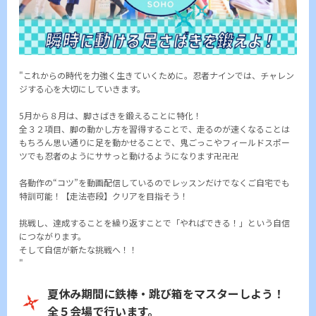
"これからの時代を力強く生きていくために。忍者ナインでは、チャレン
ジする心を大切にしていきます。
5月から８月は、脚さばきを鍛えることに特化！
全３２項目、脚の動かし方を習得することで、走るのが速くなることは
もちろん思い通りに足を動かせることで、鬼ごっこやフィールドスポー
ツでも忍者のようにササっと動けるようになります卍卍卍
各動作の“コツ”を動画配信しているのでレッスンだけでなくご自宅でも
特訓可能！【走法壱段】クリアを目指そう！
挑戦し、達成することを繰り返すことで「やればできる！」という自信
につながります。
そして自信が新たな挑戦へ！！
"
夏休み期間に鉄棒・跳び箱をマスターしよう！
全５会場で行います。