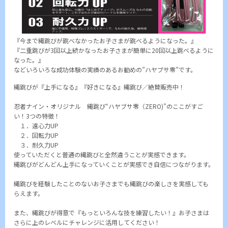
『今まで縄跳びが跳べなかったお子さまが跳べるようになった。』
『二重跳びが3回以上続かなったお子さまが簡単に20回以上跳べるように
なった。』
などいろいろな成功体験の実績のあるお勧めの”ハヤブサ零”です。
縄跳びが『上手になる』『好きになる』縄跳び／絶賛販売中！
忍者ナイン・オリジナル 縄跳び“ハヤブサ零（ZERO)”のここがすご
い！3つの特徴！
１．遠心力UP
２．回転力UP
３．耐久力UP
使っていただくと普通の縄跳びと全然違うことが実感できます。
縄跳びがどんどん上手になっていくことが実感でき自信につながります。
縄跳びを経験したことのないお子さまでも縄跳びの楽しさを実感しても
らえます。
また、縄跳びが得意で『もっといろんな技を練習したい！』お子さまは
さらに上のレベルにチャレンジに活用してください！