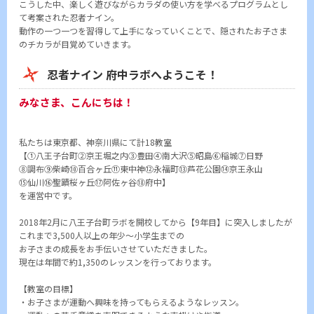
こうした中、楽しく遊びながらカラダの使い方を学べるプログラムとし
て考案された忍者ナイン。
動作の一つ一つを習得して上手になっていくことで、隠されたお子さま
のチカラが目覚めていきます。
忍者ナイン 府中ラボへようこそ！
みなさま、こんにちは！
私たちは東京都、神奈川県にて計18教室
【①八王子台町②京王堀之内③豊田④南大沢⑤昭島⑥稲城⑦日野
⑧調布⑨柴崎⑩百合ヶ丘⑪東中神⑫永福町⑬芦花公園⑭京王永山
⑮仙川⑯聖蹟桜ヶ丘⑰阿佐ヶ谷⑱府中】
を運営中です。
2018年2月に八王子台町ラボを開校してから【9年目】に突入しましたが
これまで3,500人以上の年少～小学生までの
お子さまの成長をお手伝いさせていただきました。
現在は年間で約1,350のレッスンを行っております。
【教室の目標】
・お子さまが運動へ興味を持ってもらえるようなレッスン。