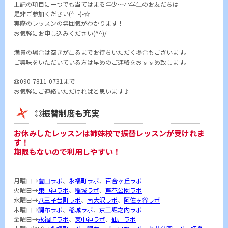
上記の項目に一つでも当てはまる年少～小学生のお友だちは
是非ご参加ください(^_-)-☆
実際のレッスンの雰囲気がわかります！
お気軽にお申し込みください(^^)/
満員の場合は空きが出るまでお待ちいただく場合もございます。
ご興味をいただいている方は早めのご連絡をおすすめ致します。
☎090-7811-0731まで
お気軽にご連絡いただければと思います♪
◎振替制度も充実
お休みしたレッスンは姉妹校で振替レッスンが受けれま
す！
期限もないので利用しやすい！
月曜日→
豊田ラボ
、
永福町ラボ
、
百合ヶ丘ラボ
火曜日→
東中神ラボ
、
稲城ラボ
、
芦花公園ラボ
水曜日→
八王子台町ラボ
、
南大沢ラボ
、
阿佐ヶ谷ラボ
木曜日→
調布ラボ
、
稲城ラボ
、
京王堀之内ラボ
金曜日→
永福町ラボ
、
東中神ラボ
、
仙川ラボ