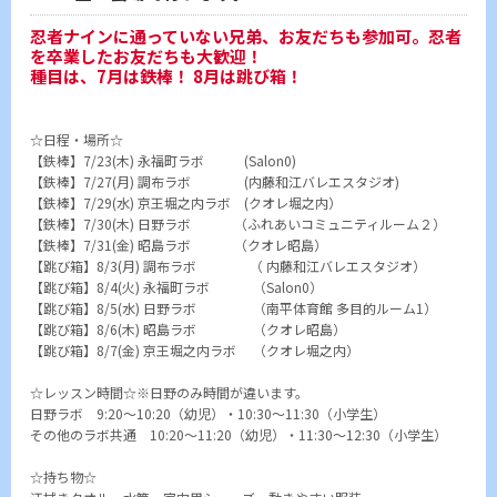
忍者ナインに通っていない兄弟、お友だちも参加可。忍者
を卒業したお友だちも大歓迎！
種目は、7月は鉄棒！ 8月は跳び箱！
☆日程・場所☆
【鉄棒】7/23(木) 永福町ラボ (Salon0)
【鉄棒】7/27(月) 調布ラボ (内藤和江バレエスタジオ)
【鉄棒】7/29(水) 京王堀之内ラボ (クオレ堀之内）
【鉄棒】7/30(木) 日野ラボ （ふれあいコミュニティルーム２）
【鉄棒】7/31(金) 昭島ラボ （クオレ昭島）
【跳び箱】8/3(月) 調布ラボ （ 内藤和江バレエスタジオ）
【跳び箱】8/4(火) 永福町ラボ （Salon0）
【跳び箱】8/5(水) 日野ラボ （南平体育館 多目的ルーム1）
【跳び箱】8/6(木) 昭島ラボ （クオレ昭島）
【跳び箱】8/7(金) 京王堀之内ラボ （クオレ堀之内）
☆レッスン時間☆※日野のみ時間が違います。
日野ラボ 9:20～10:20（幼児）・10:30～11:30（小学生）
その他のラボ共通 10:20～11:20（幼児）・11:30～12:30（小学生）
☆持ち物☆