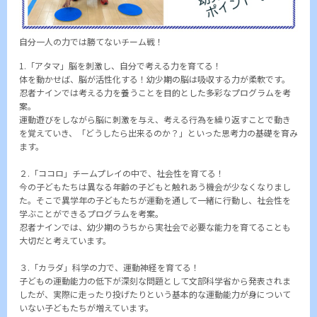
自分一人の力では勝てないチーム戦！
1.「アタマ」脳を刺激し、自分で考える力を育てる！
体を動かせば、脳が活性化する！幼少期の脳は吸収する力が柔軟です。
忍者ナインでは考える力を養うことを目的とした多彩なプログラムを考
案。
運動遊びをしながら脳に刺激を与え、考える行為を繰り返すことで動き
を覚えていき、「どうしたら出来るのか？」といった思考力の基礎を育み
ます。
２.「ココロ」チームプレイの中で、社会性を育てる！
今の子どもたちは異なる年齢の子どもと触れあう機会が少なくなりまし
た。そこで異学年の子どもたちが運動を通して一緒に行動し、社会性を
学ぶことができるプログラムを考案。
忍者ナインでは、幼少期のうちから実社会で必要な能力を育てることも
大切だと考えています。
３.「カラダ」科学の力で、運動神経を育てる！
子どもの運動能力の低下が深刻な問題として文部科学省から発表されま
したが、実際に走ったり投げたりという基本的な運動能力が身について
いない子どもたちが増えています。