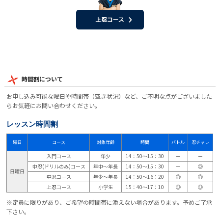
時間割について
お申し込み可能な曜日や時間帯（空き状況）など、ご不明な点がございました
らお気軽にお問い合わせください。
レッスン時間割
曜日
コース
対象年齢
時間
バトル
忍チャレ
入門コース
年少
14：50～15：30
ー
ー
中忍(ドリルのみ)コース
年中～年長
14：50～15：30
ー
◎
日曜日
中忍コース
年少～年長
14：50～16：20
◎
◎
上忍コース
小学生
15：40～17：10
◎
◎
※定員に限りがあり、ご希望の時間帯に添えない場合があります。予めご了承
下さい。