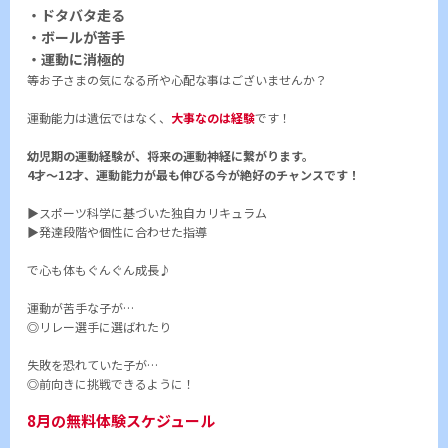
・ドタバタ走る
・ボールが苦手
・運動に消極的
等お子さまの気になる所や心配な事はございませんか？
運動能力は遺伝ではなく、
大事なのは経験
です！
幼児期の運動経験が、将来の運動神経に繋がります。
4才～12才、運動能力が最も伸びる今が絶好のチャンスです！
▶スポーツ科学に基づいた独自カリキュラム
▶発達段階や個性に合わせた指導
で心も体もぐんぐん成長♪
運動が苦手な子が…
◎リレー選手に選ばれたり
失敗を恐れていた子が…
◎前向きに挑戦できるように！
8月の無料体験スケジュール