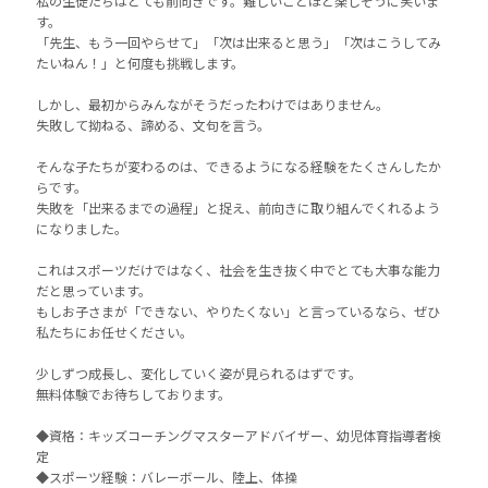
私の生徒たちはとても前向きです。難しいことほど楽しそうに笑いま
す。
「先生、もう一回やらせて」「次は出来ると思う」「次はこうしてみ
たいねん！」と何度も挑戦します。
しかし、最初からみんながそうだったわけではありません。
失敗して拗ねる、諦める、文句を言う。
そんな子たちが変わるのは、できるようになる経験をたくさんしたか
らです。
失敗を「出来るまでの過程」と捉え、前向きに取り組んでくれるよう
になりました。
これはスポーツだけではなく、社会を生き抜く中でとても大事な能力
だと思っています。
もしお子さまが「できない、やりたくない」と言っているなら、ぜひ
私たちにお任せください。
少しずつ成長し、変化していく姿が見られるはずです。
無料体験でお待ちしております。
◆資格：キッズコーチングマスターアドバイザー、幼児体育指導者検
定
◆スポーツ経験：バレーボール、陸上、体操