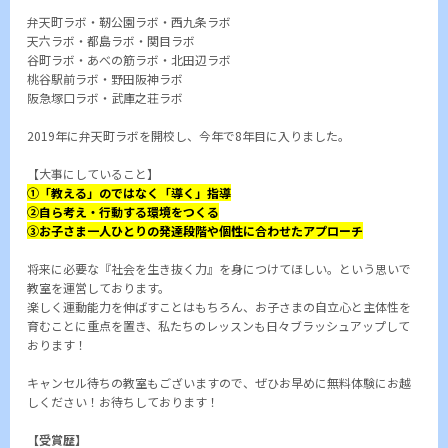
弁天町ラボ・靭公園ラボ・西九条ラボ
天六ラボ・都島ラボ・関目ラボ
谷町ラボ・あべの筋ラボ・北田辺ラボ
桃谷駅前ラボ・野田阪神ラボ
阪急塚口ラボ・武庫之荘ラボ
2019年に弁天町ラボを開校し、今年で8年目に入りました。
【大事にしていること】
①「教える」のではなく「導く」指導
②自ら考え・行動する環境をつくる
③お子さま一人ひとりの発達段階や個性に合わせたアプローチ
将来に必要な『社会を生き抜く力』を身につけてほしい。という思いで
教室を運営しております。
楽しく運動能力を伸ばすことはもちろん、お子さまの自立心と主体性を
育むことに重点を置き、私たちのレッスンも日々ブラッシュアップして
おります！
キャンセル待ちの教室もございますので、ぜひお早めに無料体験にお越
しください！お待ちしております！
【受賞歴】