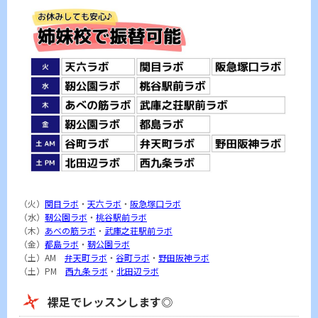
（火）
関目ラボ
・
天六ラボ
・
阪急塚口ラボ
（水）
靭公園ラボ
・
桃谷駅前ラボ
（木）
あべの筋ラボ
・
武庫之荘駅前ラボ
（金）
都島ラボ
・
靭公園ラボ
（土）AM
弁天町ラボ
・
谷町ラボ
・
野田阪神ラボ
（土）PM
西九条ラボ
・
北田辺ラボ
裸足でレッスンします◎