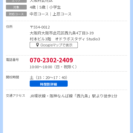
大阪府此花区
4歳｜5歳｜小学生
中忍コース｜上忍コース
住所
〒554-0012
大阪府大阪市此花区西九条4丁目3-39
村本ビル3階 オドラボスタディ Studio3
070-2302-2409
電話番号
10:00～18:00（日・祝除く）
開校時間
土（15：20～17：40）
時間割詳細
交通アクセス
JR環状線・阪神なんば線「西九条」駅より徒歩1分