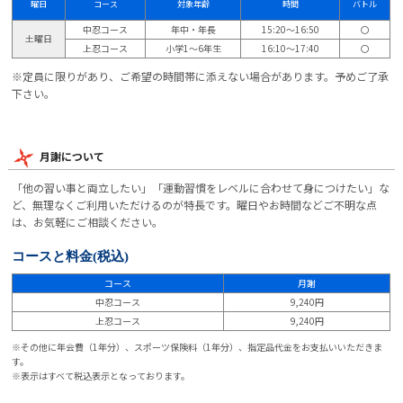
曜日
コース
対象年齢
時間
バトル
中忍コース
年中・年長
15:20～16:50
〇
土曜日
上忍コース
小学1～6年生
16:10～17:40
〇
※定員に限りがあり、ご希望の時間帯に添えない場合があります。予めご了承
下さい。
月謝について
「他の習い事と両立したい」「運動習慣をレベルに合わせて身につけたい」な
ど、無理なくご利用いただけるのが特長です。曜日やお時間などご不明な点
は、お気軽にご相談ください。
コースと料金
(税込)
コース
月謝
中忍コース
9,240円
上忍コース
9,240円
※その他に年会費（1年分）、スポーツ保険料（1年分）、指定品代金をお支払いいただきま
す。
※表示はすべて税込表示となっております。