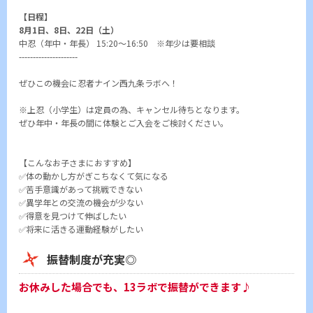
【日程】
8月1日、8日、22日（土）
中忍（年中・年長） 15:20～16:50 ※年少は要相談
---------------------
ぜひこの機会に忍者ナイン西九条ラボへ！
※上忍（小学生）は定員の為、キャンセル待ちとなります。
ぜひ年中・年長の間に体験とご入会をご検討ください。
【こんなお子さまにおすすめ】
✅体の動かし方がぎこちなくて気になる
✅苦手意識があって挑戦できない
✅異学年との交流の機会が少ない
✅得意を見つけて伸ばしたい
✅将来に活きる運動経験がしたい
振替制度が充実◎
お休みした場合でも、13ラボで振替ができます♪