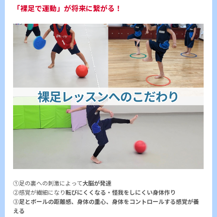
「裸足で運動」が将来に繋がる！
①足の裏への刺激によって
大脳が発達
②感覚が繊細になり
転びにくくなる・怪我をしにくい身体作り
③
足とボールの距離感、身体の重心、身体をコントロールする感覚が養
える