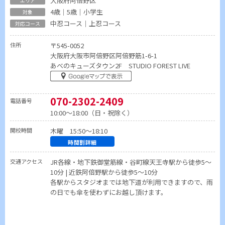
大阪府阿倍野区
4歳｜5歳｜小学生
中忍コース｜上忍コース
住所
〒545-0052
大阪府大阪市阿倍野区阿倍野筋1-6-1
あべのキューズタウン2F STUDIO FOREST LIVE
070-2302-2409
電話番号
10:00～18:00（日・祝除く）
開校時間
木曜 15:50～18:10
時間割詳細
交通アクセス
JR各線・地下鉄御堂筋線・谷町線天王寺駅から徒歩5〜
10分 | 近鉄阿倍野駅から徒歩5〜10分
各駅からスタジオまでは地下道が利用できますので、雨
の日でも傘を使わずにお越し頂けます。