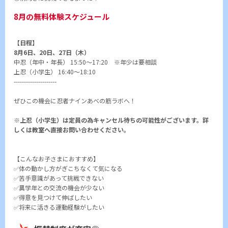
8月の無料体験スケジュール
【日程】
8月6日、20日、27日（木）
中忍（年中・年長） 15:50～17:20 ※年少は要相談
上忍（小学生） 16:40～18:10
---------------------
ぜひこの機会に忍者ナインあべの筋ラボへ！
※上忍（小学生）は定員の為キャンセル待ちの可能性がございます。詳
しくは教室へ直接お問い合わせください。
【こんなお子さまにおすすめ】
✅体の動かし方がぎこちなくて気になる
✅苦手意識があって挑戦できない
✅異学年との交流の機会が少ない
✅得意を見つけて伸ばしたい
✅将来に活きる運動経験がしたい