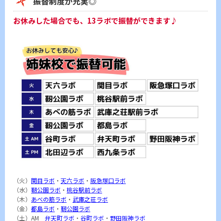
振替制度が充実◎
お休みした場合でも、13ラボで振替ができます♪
（火）
関目ラボ
・
天六ラボ
・
阪急塚口ラボ
（水）
靭公園ラボ
・
桃谷駅前ラボ
（木）
あべの筋ラボ
・
武庫之荘ラボ
（金）
都島ラボ
・
靭公園ラボ
（土）AM
弁天町ラボ
・
谷町ラボ
・
野田阪神ラボ