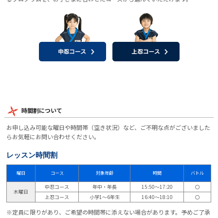
時間割について
お申し込み可能な曜日や時間帯（空き状況）など、ご不明な点がございました
らお気軽にお問い合わせください。
レッスン時間割
曜日
コース
対象年齢
時間
バトル
中忍コース
年中・年長
15:50～17:20
〇
木曜日
上忍コース
小学1～6年生
16:40～18:10
〇
※定員に限りがあり、ご希望の時間帯に添えない場合があります。予めご了承