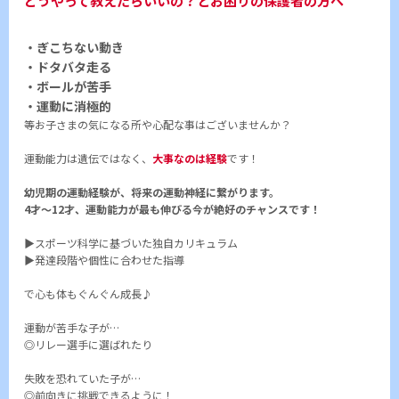
どうやって教えたらいいの？とお困りの保護者の方へ
・ぎこちない動き
・ドタバタ走る
・ボールが苦手
・運動に消極的
等お子さまの気になる所や心配な事はございませんか？
運動能力は遺伝ではなく、
大事なのは経験
です！
幼児期の運動経験が、将来の運動神経に繋がります。
4才～12才、運動能力が最も伸びる今が絶好のチャンスです！
▶スポーツ科学に基づいた独自カリキュラム
▶発達段階や個性に合わせた指導
で心も体もぐんぐん成長♪
運動が苦手な子が…
◎リレー選手に選ばれたり
失敗を恐れていた子が…
◎前向きに挑戦できるように！