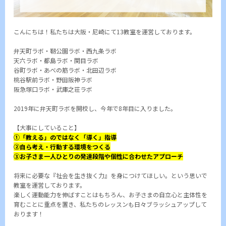
こんにちは！私たちは大阪・尼崎にて13教室を運営しております。
弁天町ラボ・靭公園ラボ・西九条ラボ
天六ラボ・都島ラボ・関目ラボ
谷町ラボ・あべの筋ラボ・北田辺ラボ
桃谷駅前ラボ・野田阪神ラボ
阪急塚口ラボ・武庫之荘ラボ
2019年に弁天町ラボを開校し、今年で8年目に入りました。
【大事にしていること】
①「教える」のではなく「導く」指導
②自ら考え・行動する環境をつくる
③お子さま一人ひとりの発達段階や個性に合わせたアプローチ
将来に必要な『社会を生き抜く力』を身につけてほしい。という思いで
教室を運営しております。
楽しく運動能力を伸ばすことはもちろん、お子さまの自立心と主体性を
育むことに重点を置き、私たちのレッスンも日々ブラッシュアップして
おります！