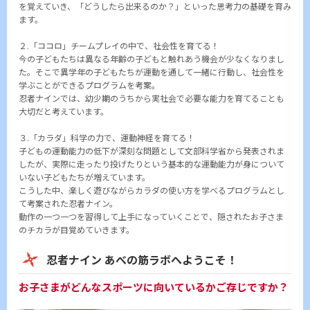
を覚えていき、「どうしたら出来るのか？」といった思考力の基礎を育み
ます。
２.「ココロ」チームプレイの中で、社会性を育てる！
今の子どもたちは異なる年齢の子どもと触れあう機会が少なくなりまし
た。そこで異学年の子どもたちが運動を通して一緒に行動し、社会性を
学ぶことができるプログラムを考案。
忍者ナインでは、幼少期のうちから実社会で必要な能力を育てることも
大切だと考えています。
３.「カラダ」科学の力で、運動神経を育てる！
子どもの運動能力の低下が深刻な問題として文部科学省から発表されま
したが、実際に走ったり投げたりという基本的な運動能力が身について
いない子どもたちが増えています。
こうした中、楽しく遊びながらカラダの使い方を学べるプログラムとし
て考案された忍者ナイン。
動作の一つ一つを習得して上手になっていくことで、隠されたお子さま
のチカラが目覚めていきます。
忍者ナイン あべの筋ラボへようこそ！
お子さまがどんなスポーツに向いているかご存じですか？