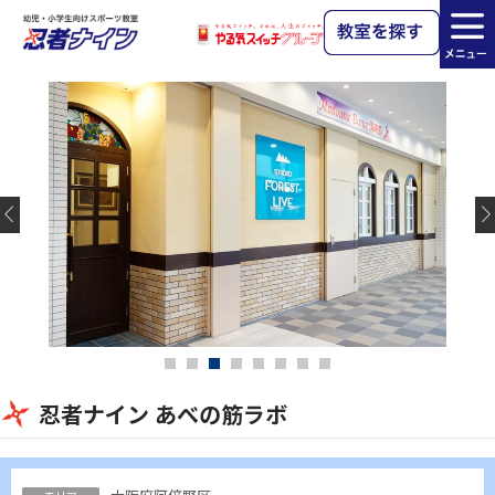
忍者ナイン あべの筋ラボ