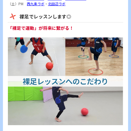
（土）PM
西九条ラボ
・
北田辺ラボ
裸足でレッスンします◎
「裸足で運動」が将来に繋がる！