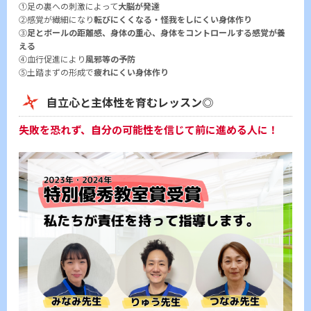
①足の裏への刺激によって
大脳が発達
②感覚が繊細になり
転びにくくなる・怪我をしにくい身体作り
③
足とボールの距離感、身体の重心、身体をコントロールする感覚が養
える
④血行促進により
風邪等の予防
⑤土踏まずの形成で
疲れにくい身体作り
自立心と主体性を育むレッスン◎
失敗を恐れず、自分の可能性を信じて前に進める人に！