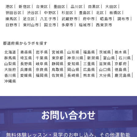
港区
新宿区
台東区
墨田区
品川区
目黒区
大田区
世田谷区
渋谷区
中野区
杉並区
豊島区
北区
板橋区
練馬区
足立区
八王子市
武蔵野市
府中市
昭島市
調布市
日野市
東村山市
国立市
多摩市
稲城市
西東京市
都道府県からラボを探す
北海道
青森県
岩手県
宮城県
山形県
福島県
茨城県
栃木県
群馬県
埼玉県
千葉県
東京都
神奈川県
新潟県
富山県
石川県
山梨県
長野県
岐阜県
静岡県
愛知県
三重県
滋賀県
京都府
大阪府
兵庫県
奈良県
鳥取県
岡山県
広島県
山口県
徳島県
香川県
愛媛県
福岡県
佐賀県
長崎県
熊本県
大分県
鹿児島県
沖縄県
無料体験レッスン・見学のお申し込み、
その他運動能