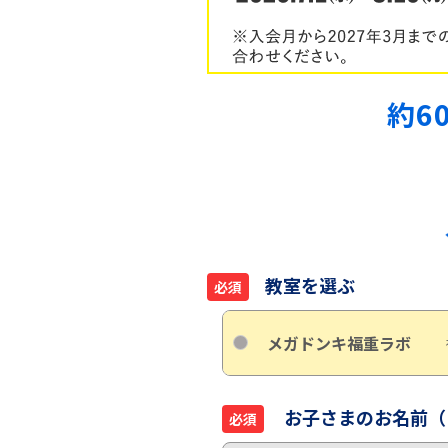
約6
教室を選ぶ
必須
メガドンキ福重ラボ
お子さまのお名前（
必須