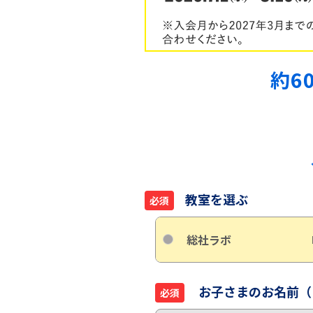
約6
教室を選ぶ
必須
総社ラボ
お子さまのお名前（
必須