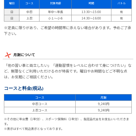
曜日
コース
対象年齢
時間
バトル
日
中忍
年中～年長
13:30～15:00
有
日
上忍
小１～小６
14:30～16:00
有
※定員に限りがあり、ご希望の時間帯に添えない場合があります。予めご了承
下さい。
月謝について
「他の習い事と両立したい」「運動習慣をレベルに合わせて身につけたい」な
ど、無理なくご利用いただけるのが特長です。曜日やお時間などご不明な点
は、お気軽にご相談ください。
コースと料金
(税込)
コース
月謝
中忍コース
9,240円
上忍コース
9,240円
※その他に年会費（1年分）、スポーツ保険料（1年分）、指定品代金をお支払いいただきま
す。
※表示はすべて税込表示となっております。