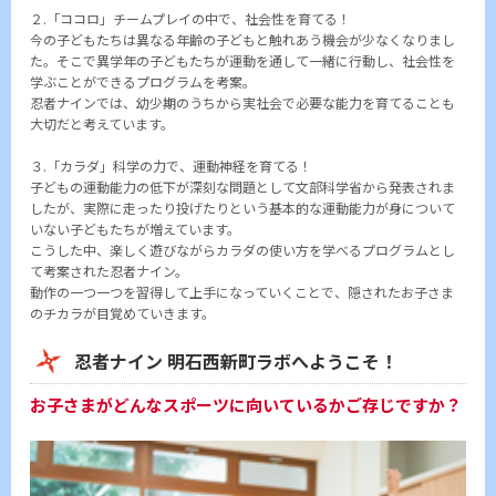
２.「ココロ」チームプレイの中で、社会性を育てる！
今の子どもたちは異なる年齢の子どもと触れあう機会が少なくなりまし
た。そこで異学年の子どもたちが運動を通して一緒に行動し、社会性を
学ぶことができるプログラムを考案。
忍者ナインでは、幼少期のうちから実社会で必要な能力を育てることも
大切だと考えています。
３.「カラダ」科学の力で、運動神経を育てる！
子どもの運動能力の低下が深刻な問題として文部科学省から発表されま
したが、実際に走ったり投げたりという基本的な運動能力が身について
いない子どもたちが増えています。
こうした中、楽しく遊びながらカラダの使い方を学べるプログラムとし
て考案された忍者ナイン。
動作の一つ一つを習得して上手になっていくことで、隠されたお子さま
のチカラが目覚めていきます。
忍者ナイン 明石西新町ラボへようこそ！
お子さまがどんなスポーツに向いているかご存じですか？