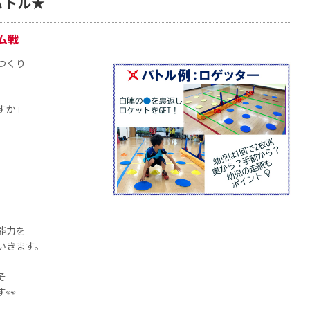
バトル★
ム戦
つくり
すか」
能力を
いきます。
そ
👀