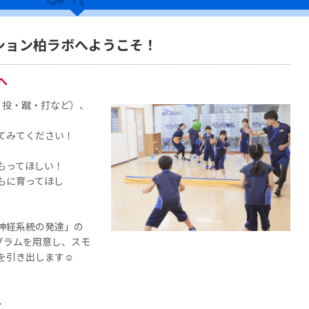
ション柏ラボへようこそ！
へ
・投・蹴・打など）、
てみてください！
もってほしい！
もに育ってほし
神経系統の発達」の
グラムを用意し、スモ
を引き出します☺
ス