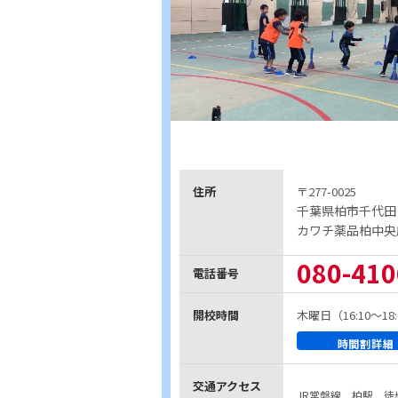
住所
〒277-0025
千葉県柏市千代田
カワチ薬品柏中央
080-410
電話番号
開校時間
木曜日（16:10～18:
時間割詳細
交通アクセス
JR常磐線 柏駅 徒