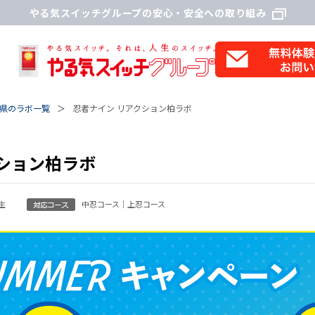
やる気スイッチグループの安心・安全への取り組み
県のラボ一覧
忍者ナイン リアクション柏ラボ
ション柏ラボ
生
中忍コース｜上忍コース