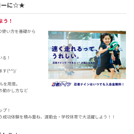
ローに☆★
よう！
の使い方を基礎から
いる！
(^^)/
ルを用意。
の動かし方など
。
ップ！
う成功体験を積み重ね、運動会・学校体育で大活躍しよう！！