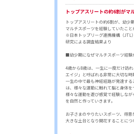
トップアスリートの約6割がマ
トップアスリートの約6割が、幼少
マルチスポーツを経験していたこと
※日本トップリーグ連携機構（JTL
研究による調査結果より
■幼少期になぜマルチスポーツ経験
4歳から8歳は、一生に一度だけ訪
エイジ」と呼ばれる非常に大切な時
一生の中で最も神経経路が発達する
は、様々な運動に触れて脳と身体を
様々な運動を遊び感覚で経験しなが
を自然と作っていきます。
お子さまのやりたいスポーツ、得意
大きな土台となり開花することにつ