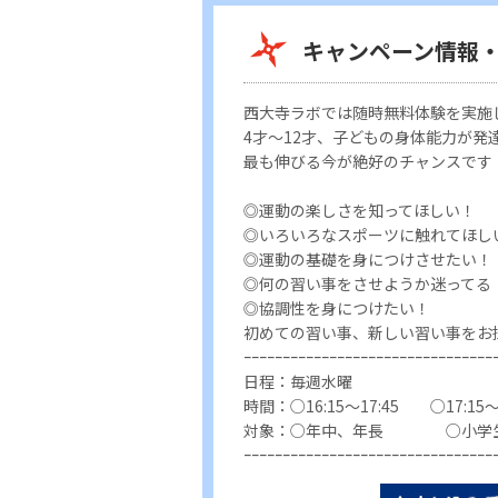
キャンペーン情報
西大寺ラボでは随時無料体験を実施
4才～12才、子どもの身体能力が
最も伸びる今が絶好のチャンスです
◎運動の楽しさを知ってほしい！
◎いろいろなスポーツに触れてほし
◎運動の基礎を身につけさせたい！
◎何の習い事をさせようか迷ってる 
◎協調性を身につけたい！
初めての習い事、新しい習い事をお
ｰｰｰｰｰｰｰｰｰｰｰｰｰｰｰｰｰｰｰｰｰｰｰｰｰｰｰｰｰｰｰｰ
日程：毎週水曜
時間：○16:15～17:45 ○17:15～1
対象：○年中、年長 ○小学
ｰｰｰｰｰｰｰｰｰｰｰｰｰｰｰｰｰｰｰｰｰｰｰｰｰｰｰｰｰｰｰｰ