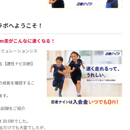
ラボへようこそ！
0m走がこんなに速くなる！
シミュレーションシス
る【適性ナビ診断】
の成長を確認するこ
ます。
長記録をご紹介
30.0秒でした。
切るだけでも大変でしたが、