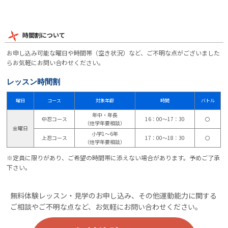
時間割について
お申し込み可能な曜日や時間帯（空き状況）など、ご不明な点がございました
らお気軽にお問い合わせください。
レッスン時間割
曜日
コース
対象年齢
時間
バトル
年中・年長
中忍コース
16：00～17：30
〇
（他学年要相談）
金曜日
小学1～6年
上忍コース
17：00～18：30
〇
（他学年要相談）
※定員に限りがあり、ご希望の時間帯に添えない場合があります。予めご了承
下さい。
無料体験レッスン・見学のお申し込み、その他運動能力に関する
ご相談やご不明な点など、お気軽にお問い合わせください。