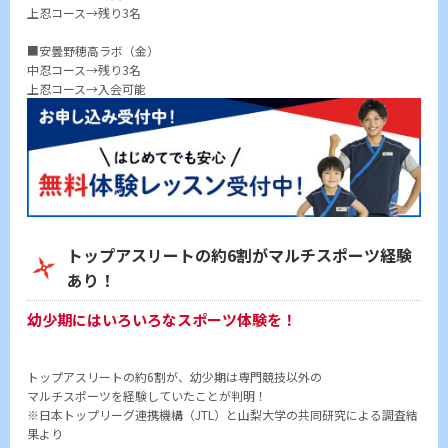
上忍コース→残り3名
■安曇野穂高ラボ（金）
中忍コース→残り3名
上忍コース→入会可能
トップアスリートの約6割がマルチスポーツ経験
あり！
幼少期にはいろいろなスポーツ体験を！
トップアスリートの約6割が、幼少期は専門競技以外の
マルチスポーツを経験していたことが判明！
※日本トップリーグ連携機構（JTL）と山梨大学の共同研究による調査結
果より