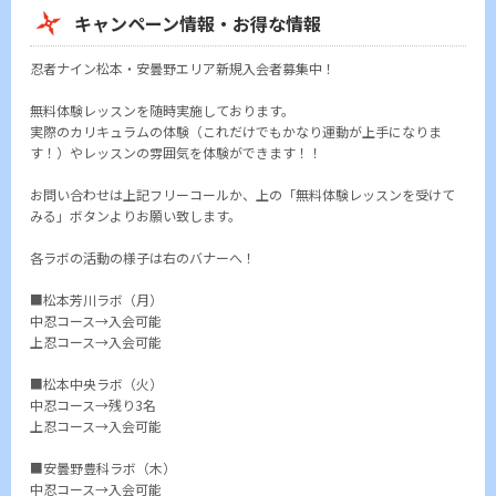
キャンペーン情報・お得な情報
忍者ナイン松本・安曇野エリア新規入会者募集中！
無料体験レッスンを随時実施しております。
実際のカリキュラムの体験（これだけでもかなり運動が上手になりま
す！）やレッスンの雰囲気を体験ができます！！
お問い合わせは上記フリーコールか、上の「無料体験レッスンを受けて
みる」ボタンよりお願い致します。
各ラボの活動の様子は右のバナーへ！
■松本芳川ラボ（月）
中忍コース→入会可能
上忍コース→入会可能
■松本中央ラボ（火）
中忍コース→残り3名
上忍コース→入会可能
■安曇野豊科ラボ（木）
中忍コース→入会可能