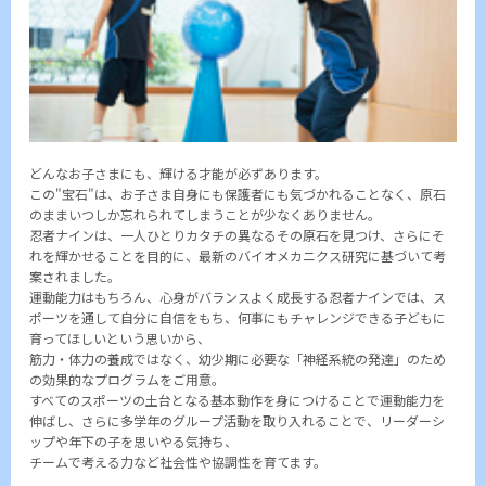
どんなお子さまにも、輝ける才能が必ずあります。
この"宝石"は、お子さま自身にも保護者にも気づかれることなく、原石
のままいつしか忘れられてしまうことが少なくありません。
忍者ナインは、一人ひとりカタチの異なるその原石を見つけ、さらにそ
れを輝かせることを目的に、最新のバイオメカニクス研究に基づいて考
案されました。
運動能力はもちろん、心身がバランスよく成長する忍者ナインでは、ス
ポーツを通して自分に自信をもち、何事にもチャレンジできる子どもに
育ってほしいという思いから、
筋力・体力の養成ではなく、幼少期に必要な「神経系統の発達」のため
の効果的なプログラムをご用意。
すべてのスポーツの土台となる基本動作を身につけることで運動能力を
伸ばし、さらに多学年のグループ活動を取り入れることで、リーダーシ
ップや年下の子を思いやる気持ち、
チームで考える力など社会性や協調性を育てます。