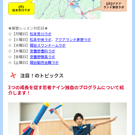
★振替レッスン対応日★
☆【月曜日】
松本芳川ラボ
☆【火曜日】
松本中央ラボ
、
アクアランド茅野ラボ
☆【水曜日】
岡谷スワンドームラボ
☆【木曜日】
安曇野豊科ラボ
☆【金曜日】
安曇野穂高ラボ
☆【土曜日】
岡谷勤労会館ラボ
注目！のトピックス
3つの成長を促す忍者ナイン独自のプログラムについて紹
介します！