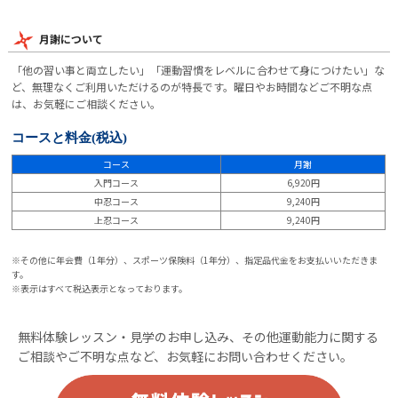
月謝について
「他の習い事と両立したい」「運動習慣をレベルに合わせて身につけたい」な
ど、無理なくご利用いただけるのが特長です。曜日やお時間などご不明な点
は、お気軽にご相談ください。
コースと料金
(税込)
コース
月謝
入門コース
6,920円
中忍コース
9,240円
上忍コース
9,240円
※その他に年会費（1年分）、スポーツ保険料（1年分）、指定品代金をお支払いいただきま
す。
※表示はすべて税込表示となっております。
無料体験レッスン・見学のお申し込み、その他運動能力に関する
ご相談やご不明な点など、お気軽にお問い合わせください。