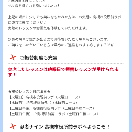
✅お話を聞く力を身につけたい！
上記の項目に少しでも興味をもたれた方は、お気軽に高槻市役所前ラボ
に遊びに来てください♪
実際のレッスンの雰囲気も体験していただけます。
定員の場合は空きが出るまでお待ちいただく場合もございます。
ご興味をいただいている方は早めのご連絡をおすすめします(^0^)/
◎振替制度も充実
欠席したレッスンは他曜日で振替レッスンが受けられま
す！
★振替レッスン対応曜日★
【火曜日】
高槻市役所前ラボ
（火曜日コース）
【水曜日】
JR高槻駅前ラボ
（水曜日コース）
【土曜日午後】
高槻市役所前ラボ
（土曜日午前コース）
【土曜日午後】JR高槻駅前第二ラボ（土曜日午後コース）
忍者ナイン 高槻市役所前ラボへようこそ！