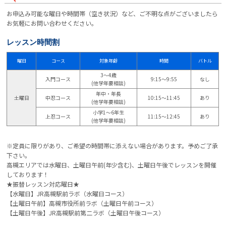
お申込み可能な曜日や時間帯（空き状況）など、ご不明な点がございましたら
お気軽にお問い合わせください。
レッスン時間割
曜日
コース
対象年齢
時間
バトル
3～4歳
入門コース
9:15～9:55
なし
(他学年要相談)
年中・年長
土曜日
中忍コース
10:15～11:45
あり
(他学年要相談)
小学1～6年生
上忍コース
11:15～12:45
あり
(他学年要相談)
※定員に限りがあり、ご希望の時間帯に添えない場合があります。予めご了承
下さい。
高槻エリアでは
水曜日
、
土曜日午前(年少含む)
、
土曜日午後
でレッスンを開催
しております！
★振替レッスン対応曜日★
【水曜日】JR高槻駅前ラボ（水曜日コース）
【土曜日午前】高槻市役所前ラボ（土曜日午前コース）
【土曜日午後】JR高槻駅前第二ラボ（土曜日午後コース）