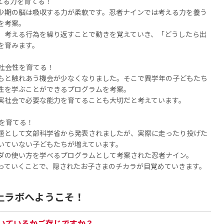
える力を育てる！
少期の脳は吸収する力が柔軟です。忍者ナインでは考える力を養う
を考案。
、考える行為を繰り返すことで動きを覚えていき、「どうしたら出
を育みます。
、社会性を育てる！
もと触れあう機会が少なくなりました。そこで異学年の子どもたち
性を学ぶことができるプログラムを考案。
実社会で必要な能力を育てることも大切だと考えています。
を育てる！
題として文部科学省から発表されましたが、実際に走ったり投げた
いていない子どもたちが増えています。
ダの使い方を学べるプログラムとして考案された忍者ナイン。
っていくことで、隠されたお子さまのチカラが目覚めていきます。
上ラボへようこそ！
いているかご存じですか？