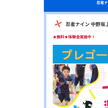
忍者ナ
忍者ナイン 中野坂
★無料★体験会実施中！