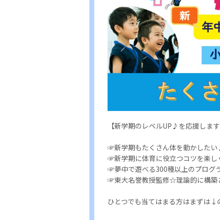
【新学期のレベルUP♪を応援しま
☞新学期もたくさん体を動かしたい
☞新学期に体育に役立つコツを楽し
☞夢中で遊べる300種以上のプログ
☞東大名誉教授監修☆理論的に構築
ひとつでも当てはまる方はまずは↓