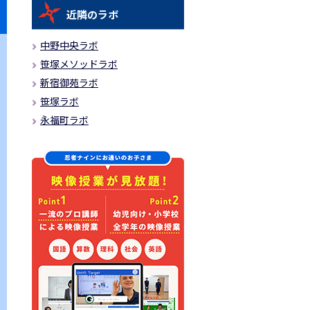
近隣のラボ
中野中央ラボ
笹塚メソッドラボ
新宿御苑ラボ
笹塚ラボ
永福町ラボ