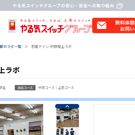
やる気スイッチグループの安心・安全への取り組み
都のラボ一覧
忍者ナイン 中野坂上ラボ
上ラボ
学生
中忍コース｜上忍コース