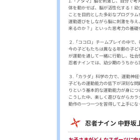
1.「アタマ」脳を刺激し、自分で考
体を動かせば、脳が活性化する！幼
ことを目的とした多彩なプログラム
運動遊びをしながら脳に刺激を与え
来るのか？」といった思考力の基礎
２.「ココロ」チームプレイの中で
今の子どもたちは異なる年齢の子ど
が運動を通して一緒に行動し、社会
忍者ナインでは、幼少期のうちから
３.「カラダ」科学の力で、運動神経
子どもの運動能力の低下が深刻な問
りという基本的な運動能力が身につ
こうした中、楽しく遊びながらカラ
動作の一つ一つを習得して上手にな
忍者ナイン 中野坂
お子さまがどんなスポーツに向