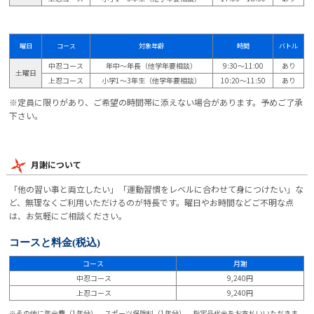
曜日
コース
対象年齢
時間
バトル
中忍コース
年中～年長（他学年要相談）
9:30～11:00
あり
土曜日
上忍コース
小学1～3年生（他学年要相談）
10:20～11:50
あり
※定員に限りがあり、ご希望の時間帯に添えない場合があります。予めご了承
下さい。
月謝について
「他の習い事と両立したい」「運動習慣をレベルに合わせて身につけたい」な
ど、無理なくご利用いただけるのが特長です。曜日やお時間などご不明な点
は、お気軽にご相談ください。
コースと料金
(税込)
コース
月謝
中忍コース
9,240円
上忍コース
9,240円
※その他に年会費（1年分）、スポーツ保険料（1年分）、指定品代金をお支払いいただきま