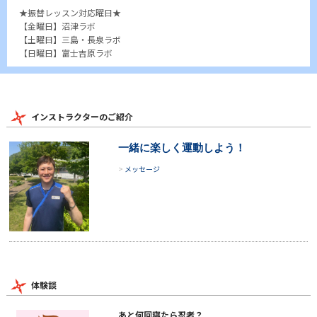
★振替レッスン対応曜日★
【金曜日】
沼津ラボ
【土曜日】
三島・長泉ラボ
【日曜日】
富士吉原ラボ
インストラクターのご紹介
一緒に楽しく運動しよう！
メッセージ
体験談
あと何回寝たら忍者？