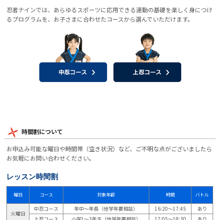
忍者ナインでは、あらゆるスポーツに応用できる運動の基礎を楽しく身につけ
るプログラムを、お子さまに合わせたコースから選んでいただけます。
時間割について
お申込み可能な曜日や時間帯（空き状況）など、ご不明な点がございましたら
お気軽にお問い合わせください。
レッスン時間割
曜日
コース
対象年齢
時間
バトル
中忍コース
年中～年長（他学年要相談）
16:20～17:45
あり
火曜日
上忍コース
小学1～3年生（他学年要相談）
17:05～18:30
あり