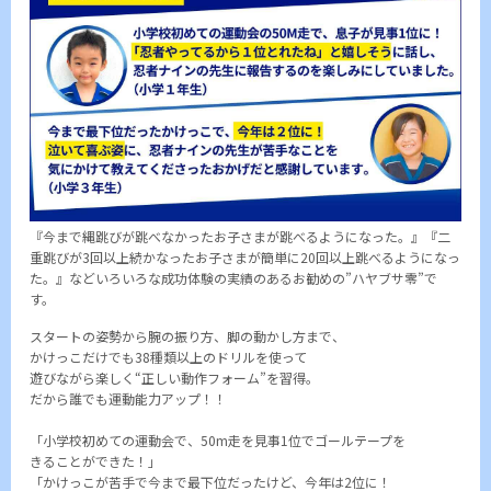
『今まで縄跳びが跳べなかったお子さまが跳べるようになった。』『二
重跳びが3回以上続かなったお子さまが簡単に20回以上跳べるようになっ
た。』などいろいろな成功体験の実績のあるお勧めの”ハヤブサ零”で
す。
スタートの姿勢から腕の振り方、脚の動かし方まで、
かけっこだけでも38種類以上のドリルを使って
遊びながら楽しく“正しい動作フォーム”を習得。
だから誰でも運動能力アップ！！
「小学校初めての運動会で、50m走を見事1位でゴールテープを
きることができた！」
「かけっこが苦手で今まで最下位だったけど、今年は2位に！