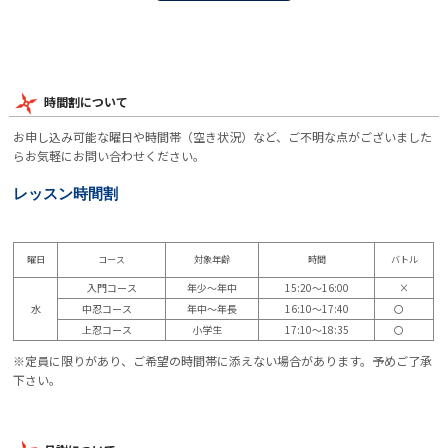
時間割について
お申し込み可能な曜日や時間帯（空き状況）など、ご不明な点がございました
らお気軽にお問い合わせください。
レッスン時間割
曜日
コース
対象年齢
時間
バトル
入門コース
年少～年中
15:20～16:00
×
水
中忍コース
年中～年長
16:10～17:40
〇
上忍コース
小学生
17:10～18:35
〇
※定員に限りがあり、ご希望の時間帯に添えない場合があります。予めご了承
下さい。