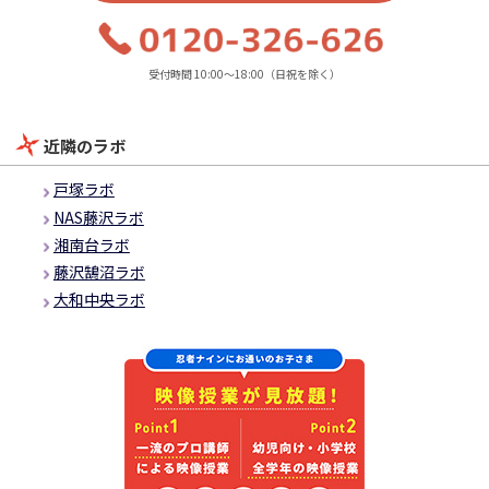
受付時間 10:00～18:00（日祝を除く）
近隣のラボ
戸塚ラボ
NAS藤沢ラボ
湘南台ラボ
藤沢鵠沼ラボ
大和中央ラボ