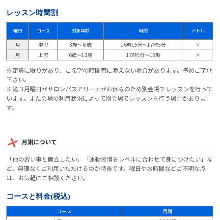
レッスン時間割
曜日
コース
対象年齢
時間
バトル
月
中忍
3歳～６歳
16時15分～17時5分
×
月
上忍
6歳～12歳
17時5分～18時
×
※定員に限りがあり、ご希望の時間帯に添えない場合があります。予めご了承
下さい。
※第３月曜日がサロンパスアリーナがお休みのため別会場でレッスンを行って
います。また会場の利用状況によって別会場でレッスンを行う場合がありま
す。
月謝について
「他の習い事と両立したい」「運動習慣をレベルに合わせて身につけたい」な
ど、無理なくご利用いただけるのが特長です。曜日やお時間などご不明な点
は、お気軽にご相談ください。
コースと料金
(税込)
コース
月謝