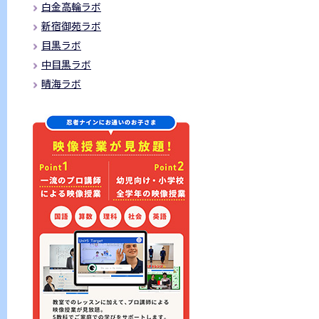
白金高輪ラボ
新宿御苑ラボ
目黒ラボ
中目黒ラボ
晴海ラボ