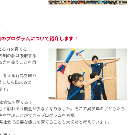
ス
自のプログラムについて紹介します！
える力を育てる！
少期の脳は吸収する
る力を養うことを目
、考える行為を繰り
うしたら出来るの
ます。
、社会性を育てる！
もと触れあう機会が少なくなりました。そこで異学年の子どもたち
性を学ぶことができるプログラムを考案。
実社会で必要な能力を育てることも大切だと考えています。
を育てる！