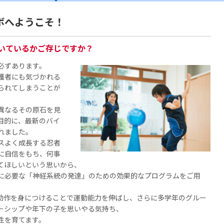
ボへようこそ！
いているかご存じですか？
必ずあります。
護者にも気づかれる
られてしまうことが
異なるその原石を見
目的に、最新のバイ
れました。
スよく成長する忍者
に自信をもち、何事
てほしいという思いから、
に必要な「神経系統の発達」のための効果的なプログラムをご用
動作を身につけることで運動能力を伸ばし、さらに多学年のグルー
ーシップや年下の子を思いやる気持ち、
性を育てます。