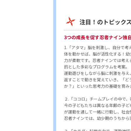
注目！のトピック
3つの成長を促す忍者ナイン独
1.「アタマ」脳を刺激し、自分で考
体を動かせば、脳が活性化する！幼
力が柔軟です。忍者ナインでは考え
的とした多彩なプログラムを考案。
運動遊びをしながら脳に刺激を与え
返すことで動きを覚えていき、「ど
か？」といった思考力の基礎を育み
２.「ココロ」チームプレイの中で
今の子どもたちは異なる年齢の子ど
が運動を通して一緒に行動し、社会
忍者ナインでは、幼少期のうちから
３.「カラダ」科学の力で、運動神経