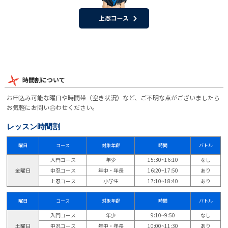
時間割について
お申込み可能な曜日や時間帯（空き状況）など、ご不明な点がございましたら
お気軽にお問い合わせください。
レッスン時間割
曜日
コース
対象年齢
時間
バトル
入門コース
年少
15:30~16:10
なし
金曜日
中忍コース
年中・年長
16:20~17:50
あり
上忍コース
小学生
17:10~18:40
あり
曜日
コース
対象年齢
時間
バトル
入門コース
年少
9:10~9:50
なし
土曜日
中忍コース
年中・年長
10:00~11:30
あり