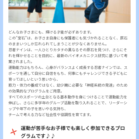
どんなお子さまにも、輝ける才能が必ずあります。
この"宝石"は、お子さま自身にも保護者にも気づかれることなく、原石
のままいつしか忘れられてしまうことが少なくありません。
忍者ナインは、一人ひとりカタチの異なるその原石を見つけ、さらにそ
れを輝かせることを目的に、最新のバイオメカニクス研究に基づいて考
案されました。
運動能力はもちろん、心身がバランスよく成長する忍者ナインでは、ス
ポーツを通して自分に自信をもち、何事にもチャレンジできる子どもに
育ってほしいという思いから、
筋力・体力の養成ではなく、幼少期に必要な「神経系統の発達」のため
の効果的なプログラムをご用意。
すべてのスポーツの土台となる基本動作を身につけることで運動能力を
伸ばし、さらに多学年のグループ活動を取り入れることで、リーダーシ
ップや年下の子を思いやる気持ち、
チームで考える力など社会性や協調性を育てます。
運動が苦手なお子様でも楽しく参加できるプロ
グラムです♪♪