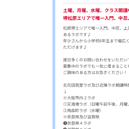
土曜、月曜、水曜、クラス開講
堺松原エリアで唯一入門、中忍
松原堺エリアで唯一入門、中忍、上
あるラボです♪
年少さんから小学校6年生まで幅広
ただけます♪
連日多くのお問い合わせをいただい
募集中のラボでも一気に埋まること
ご興味のある方はお急ぎください！
北花田我堂ラボ及び近隣ラボ開講時
↓
※大阪市内２ラボ
①天満橋ラボ（日曜午前午後、月曜
②南森町ラボ（水曜）
※奈良県及び滋賀県
❶奈良県４ラボ