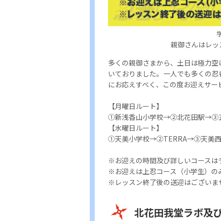
親御さんはレッ
多くの親御さまから、土日は極力空
いておりました。一人でも多くの忍
にお応えすべく、この度お迎えサー
【月曜日ルート】
①新浅香山小学校→②北花田駅→③
【水曜日ルート】
①天美小学校→②TERRA→③天美
※お迎えの時間及び詳しいコースは
※お迎えは上忍コース（小学生）の
※レッスン終了後の送迎はございま
北花田我堂ラボ及