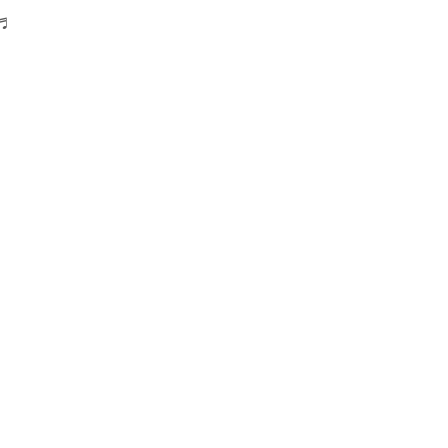
♬
）
）