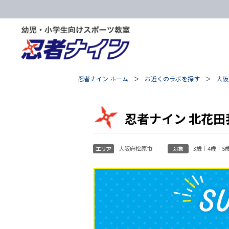
忍者ナイン ホーム
お近くのラボを探す
大阪
忍者ナイン 北花田
大阪府松原市
3歳｜4歳｜5