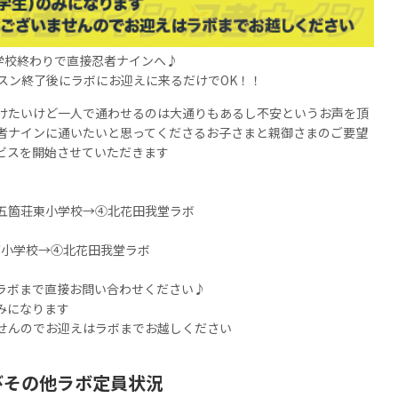
学校終わりで直接忍者ナインへ♪
スン終了後にラボにお迎えに来るだけでOK！！
けたいけど一人で通わせるのは大通りもあるし不安というお声を頂
者ナインに通いたいと思ってくださるお子さまと親御さまのご要望
ビスを開始させていただきます
五箇荘東小学校→④北花田我堂ラボ
西小学校→④北花田我堂ラボ
ラボまで直接お問い合わせください♪
みになります
せんのでお迎えはラボまでお越しください
びその他ラボ定員状況