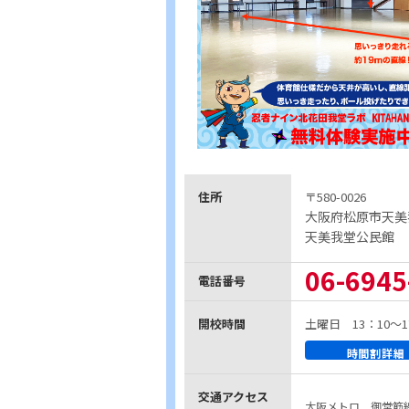
住所
〒580-0026
大阪府松原市天美我
天美我堂公民館
06-6945
電話番号
開校時間
土曜日 13：10～1
時間割詳細
交通アクセス
大阪メトロ 御堂筋線