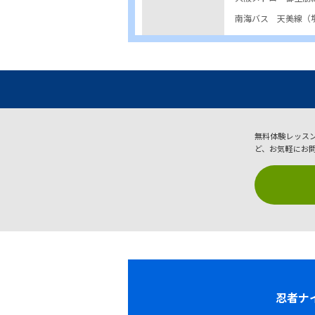
南海バス 天美線（
無料体験レッス
ど、お気軽にお
忍者ナ