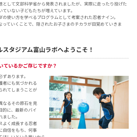
題として文部科学省から発表されましたが、実際に走ったり投げた
いていない子どもたちが増えています。
ダの使い方を学べるプログラムとして考案された忍者ナイン。
なっていくことで、隠されたお子さまのチカラが目覚めていきま
ルスタジアム富山ラボへようこそ！
いているかご存じですか？
必ずあります。
護者にも気づかれる
られてしまうことが
異なるその原石を見
目的に、最新のバイ
れました。
スよく成長する忍者
に自信をもち、何事
てほしいという思いから、