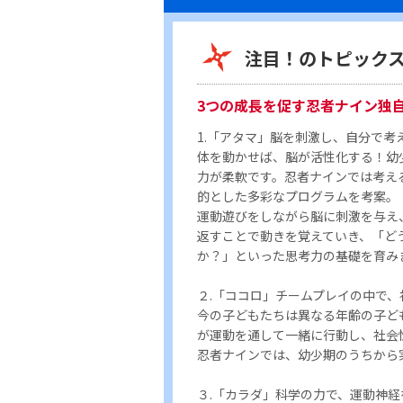
注目！のトピック
3つの成長を促す忍者ナイン独
1.「アタマ」脳を刺激し、自分で考
体を動かせば、脳が活性化する！幼
力が柔軟です。忍者ナインでは考え
的とした多彩なプログラムを考案。
運動遊びをしながら脳に刺激を与え
返すことで動きを覚えていき、「ど
か？」といった思考力の基礎を育み
２.「ココロ」チームプレイの中で
今の子どもたちは異なる年齢の子ど
が運動を通して一緒に行動し、社会
忍者ナインでは、幼少期のうちから
３.「カラダ」科学の力で、運動神経