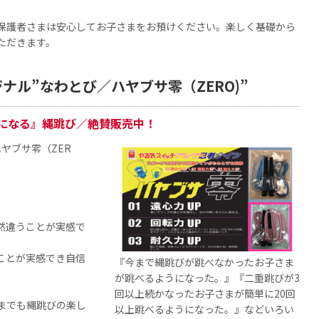
保護者さまは安心してお子さまをお預けください。楽しく基礎から
ただきます。
ナル”なわとび／ハヤブサ零（ZERO)”
になる』縄跳び／絶賛販売中！
ヤブサ零（ZER
然違うことが実感で
ことが実感でき自信
『今まで縄跳びが跳べなかったお子さま
が跳べるようになった。』『二重跳びが3
回以上続かなったお子さまが簡単に20回
までも縄跳びの楽し
以上跳べるようになった。』などいろい