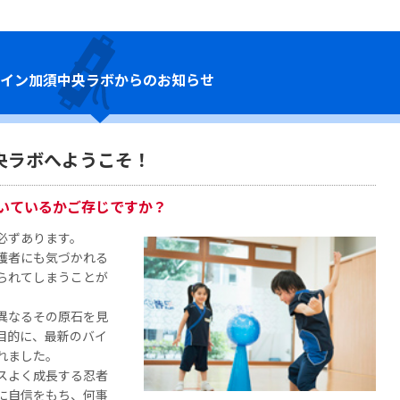
イン
加須中央ラボからのお知らせ
央ラボへようこそ！
いているかご存じですか？
必ずあります。
護者にも気づかれる
られてしまうことが
異なるその原石を見
目的に、最新のバイ
れました。
スよく成長する忍者
に自信をもち、何事