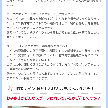
を覚えていき、「どうしたら出来るのか？」といった思考力の基礎を育み
ます。
２.「ココロ」チームプレイの中で、社会性を育てる！
今の子どもたちは異なる年齢の子どもと触れあう機会が少なくなりまし
た。そこで異学年の子どもたちが運動を通して一緒に行動し、社会性を
学ぶことができるプログラムを考案。
忍者ナインでは、幼少期のうちから実社会で必要な能力を育てることも
大切だと考えています。
３.「カラダ」科学の力で、運動神経を育てる！
子どもの運動能力の低下が深刻な問題として文部科学省から発表されま
したが、実際に走ったり投げたりという基本的な運動能力が身について
いない子どもたちが増えています。
こうした中、楽しく遊びながらカラダの使い方を学べるプログラムとし
て考案された忍者ナイン。
動作の一つひとつを習得して上手になっていくことで、隠されたお子さ
まのチカラが目覚めていきます。
忍者ナイン 越谷せんげん台ラボへようこそ！
お子さまがどんなスポーツに向いているかご存じですか？