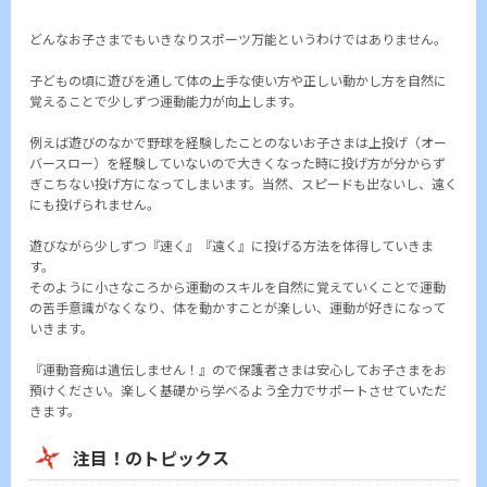
どんなお子さまでもいきなりスポーツ万能というわけではありません。
子どもの頃に遊びを通して体の上手な使い方や正しい動かし方を自然に
覚えることで少しずつ運動能力が向上します。
例えば遊びのなかで野球を経験したことのないお子さまは上投げ（オー
バースロー）を経験していないので大きくなった時に投げ方が分からず
ぎこちない投げ方になってしまいます。当然、スピードも出ないし、遠く
にも投げられません。
遊びながら少しずつ『速く』『遠く』に投げる方法を体得していきま
す。
そのように小さなころから運動のスキルを自然に覚えていくことで運動
の苦手意識がなくなり、体を動かすことが楽しい、運動が好きになって
いきます。
『運動音痴は遺伝しません！』ので保護者さまは安心してお子さまをお
預けください。楽しく基礎から学べるよう全力でサポートさせていただ
きます。
注目！のトピックス