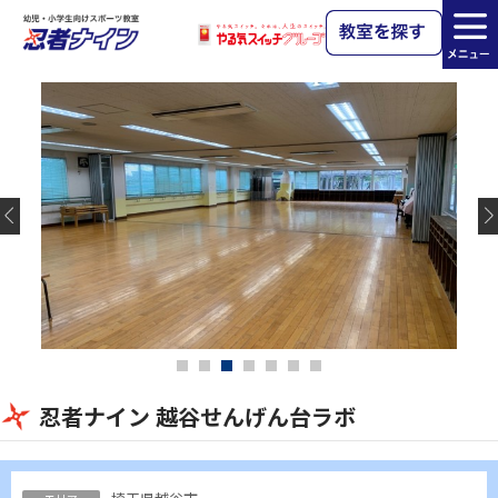
忍者ナイン 越谷せんげん台ラボ