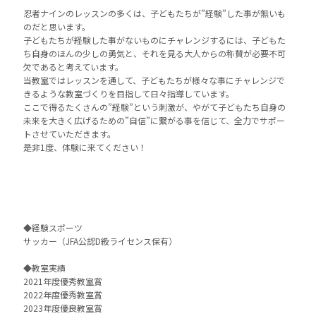
忍者ナインのレッスンの多くは、子どもたちが”経験”した事が無いも
のだと思います。
子どもたちが経験した事がないものにチャレンジするには、子どもた
ち自身のほんの少しの勇気と、それを見る大人からの称賛が必要不可
欠であると考えています。
当教室ではレッスンを通して、子どもたちが様々な事にチャレンジで
きるような教室づくりを目指して日々指導しています。
ここで得るたくさんの”経験”という刺激が、やがて子どもたち自身の
未来を大きく広げるための”自信”に繋がる事を信じて、全力でサポー
トさせていただきます。
是非1度、体験に来てください！
◆経験スポーツ
サッカー（JFA公認D級ライセンス保有）
◆教室実績
2021年度優秀教室賞
2022年度優秀教室賞
2023年度優良教室賞