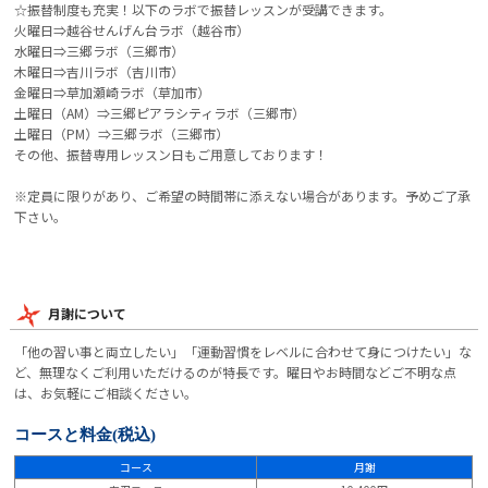
☆振替制度も充実！以下のラボで振替レッスンが受講できます。
火曜日⇒越谷せんげん台ラボ（越谷市）
水曜日⇒三郷ラボ（三郷市）
木曜日⇒吉川ラボ（吉川市）
金曜日⇒草加瀬崎ラボ（草加市）
土曜日（AM）⇒三郷ピアラシティラボ（三郷市）
土曜日（PM）⇒三郷ラボ（三郷市）
その他、振替専用レッスン日もご用意しております！
※定員に限りがあり、ご希望の時間帯に添えない場合があります。予めご了承
下さい。
月謝について
「他の習い事と両立したい」「運動習慣をレベルに合わせて身につけたい」な
ど、無理なくご利用いただけるのが特長です。曜日やお時間などご不明な点
は、お気軽にご相談ください。
コースと料金
(税込)
コース
月謝