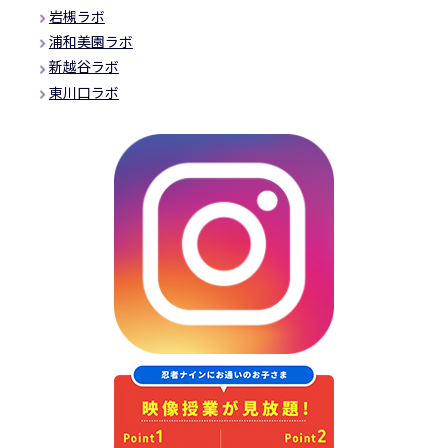
岩槻ラボ
浦和美園ラボ
新越谷ラボ
東川口ラボ