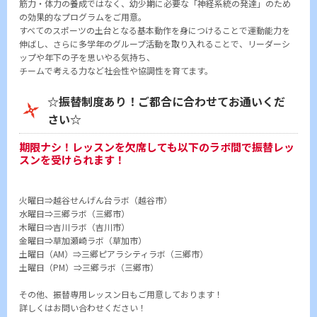
筋力・体力の養成ではなく、幼少期に必要な「神経系統の発達」のため
の効果的なプログラムをご用意。
すべてのスポーツの土台となる基本動作を身につけることで運動能力を
伸ばし、さらに多学年のグループ活動を取り入れることで、リーダーシ
ップや年下の子を思いやる気持ち、
チームで考える力など社会性や協調性を育てます。
☆振替制度あり！ご都合に合わせてお通いくだ
さい☆
期限ナシ！レッスンを欠席しても以下のラボ間で振替レッ
スンを受けられます！
火曜日⇒越谷せんげん台ラボ（越谷市）
水曜日⇒三郷ラボ（三郷市）
木曜日⇒吉川ラボ（吉川市）
金曜日⇒草加瀬崎ラボ（草加市）
土曜日（AM）⇒三郷ピアラシティラボ（三郷市）
土曜日（PM）⇒三郷ラボ（三郷市）
その他、振替専用レッスン日もご用意しております！
詳しくはお問い合わせください！