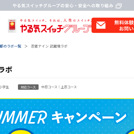
やる気スイッチグループの安心・安全への取り組み
都のラボ一覧
忍者ナイン 武蔵境ラボ
ラボ
｜小学生
中忍コース｜上忍コース