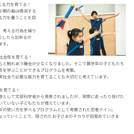
える力を育てる！
少期の脳は吸収する
る力を養うことを目
、考える行為を繰り
うしたら出来るの
ます。
、社会性を育てる！
もと触れあう機会が少なくなりました。そこで異学年の子どもたち
性を学ぶことができるプログラムを考案。
実社会で必要な能力を育てることも大切だと考えています。
を育てる！
題として文部科学省から発表されましたが、実際に走ったり投げた
いていない子どもたちが増えています。
ダの使い方を学べるプログラムとして考案された忍者ナイン。
なっていくことで、隠されたお子さまのチカラが目覚めていきま