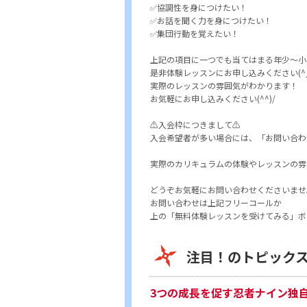
✅協調性を身につけたい！
✅お話を聞く力を身につけたい！
✅集団行動を覚えたい！
上記の項目に一つでも当てはまる年少～小
是非体験レッスンにお申し込みください(^_-
実際のレッスンの雰囲気がわかります！
お気軽にお申し込みください(^^)/
⚠️入会枠につきまして⚠️
入会希望者が多い場合には、「お問い合わ
実際のカリキュラムの体験やレッスンの雰
どうぞお気軽にお問い合わせくださいませ
お問い合わせは上記フリーコールか
上の「無料体験レッスンを受けてみる」ボ
注目！のトピック
3つの成長を促す忍者ナイン独