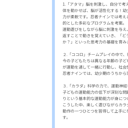
1.「アタマ」脳を刺激し、自分で考
体を動かせば、脳が活性化する！幼
力が柔軟です。忍者ナインでは考え
的とした多彩なプログラムを考案。
運動遊びをしながら脳に刺激を与え
返すことで動きを覚えていき、「ど
か？」といった思考力の基礎を育み
２.「ココロ」チームプレイの中で
今の子どもたちは異なる年齢の子ど
が運動を通して一緒に行動し、社会
忍者ナインでは、幼少期のうちから
３.「カラダ」科学の力で、運動神経
子どもの運動能力の低下が深刻な問
りという基本的な運動能力が身につ
こうした中、楽しく遊びながらカラ
動作の一つひとつを習得して上手に
す。