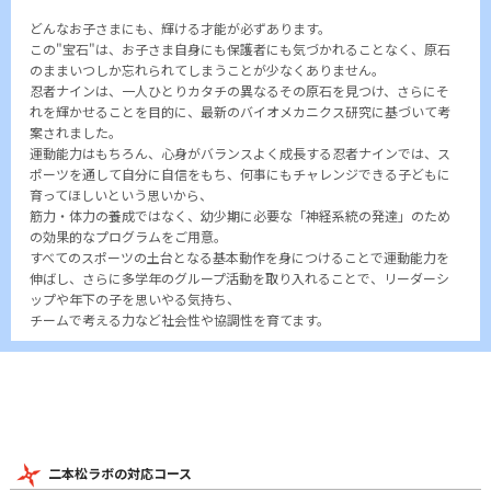
どんなお子さまにも、輝ける才能が必ずあります。
この"宝石"は、お子さま自身にも保護者にも気づかれることなく、原石
のままいつしか忘れられてしまうことが少なくありません。
忍者ナインは、一人ひとりカタチの異なるその原石を見つけ、さらにそ
れを輝かせることを目的に、最新のバイオメカニクス研究に基づいて考
案されました。
運動能力はもちろん、心身がバランスよく成長する忍者ナインでは、ス
ポーツを通して自分に自信をもち、何事にもチャレンジできる子どもに
育ってほしいという思いから、
筋力・体力の養成ではなく、幼少期に必要な「神経系統の発達」のため
の効果的なプログラムをご用意。
すべてのスポーツの土台となる基本動作を身につけることで運動能力を
伸ばし、さらに多学年のグループ活動を取り入れることで、リーダーシ
ップや年下の子を思いやる気持ち、
チームで考える力など社会性や協調性を育てます。
二本松ラボの対応コース