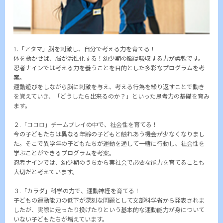
1.「アタマ」脳を刺激し、自分で考える力を育てる！
体を動かせば、脳が活性化する！幼少期の脳は吸収する力が柔軟です。
忍者ナインでは考える力を養うことを目的とした多彩なプログラムを考
案。
運動遊びをしながら脳に刺激を与え、考える行為を繰り返すことで動き
を覚えていき、「どうしたら出来るのか？」といった思考力の基礎を育み
ます。
２.「ココロ」チームプレイの中で、社会性を育てる！
今の子どもたちは異なる年齢の子どもと触れあう機会が少なくなりまし
た。そこで異学年の子どもたちが運動を通して一緒に行動し、社会性を
学ぶことができるプログラムを考案。
忍者ナインでは、幼少期のうちから実社会で必要な能力を育てることも
大切だと考えています。
３.「カラダ」科学の力で、運動神経を育てる！
子どもの運動能力の低下が深刻な問題として文部科学省から発表されま
したが、実際に走ったり投げたりという基本的な運動能力が身について
いない子どもたちが増えています。