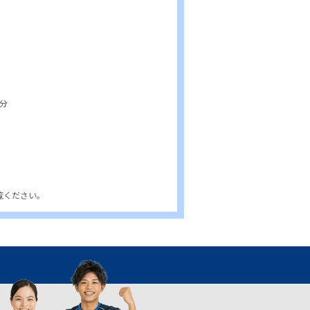
分
覧ください。