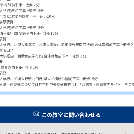
合体育館前下車…徒歩２分
大学行)終点下車…徒歩15分
行など)友愛病院前下車…徒歩10分
模原駅発
大学行)終点下車…徒歩15分
溝車庫行)友愛病院前下車…徒歩10分
駅発
里大学行、北里大学病院・北里大学経由JR相模原駅南口行)総合体育館前下車…徒歩２
駅南口発
里大学経由 相武台前駅行)総合体育館前下車…徒歩２分
発
合体育館前下車…徒歩2分
駅発
大学行、相模大野駅北口行)県立相模原公園前下車…徒歩15分
・経路・運賃等については神奈川中央交通株式会社「時刻表・運賃案内サイト」をご
この教室に問い合わせる