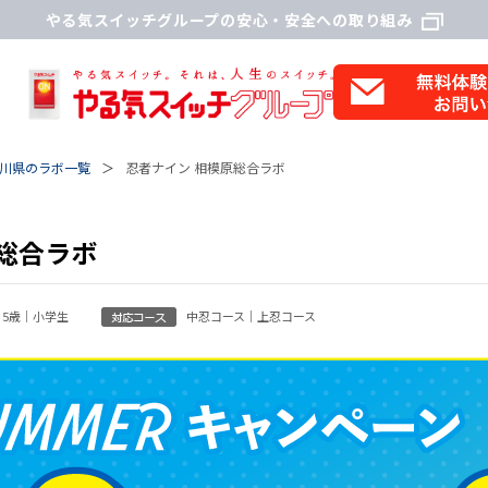
やる気スイッチグループの安心・安全への取り組み
川県のラボ一覧
忍者ナイン 相模原総合ラボ
総合ラボ
｜5歳｜小学生
中忍コース｜上忍コース