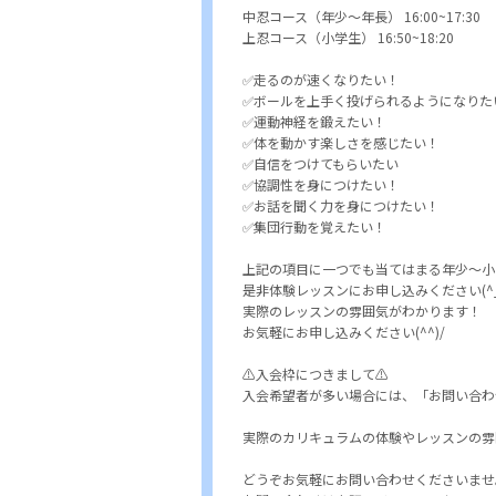
中忍コース（年少～年長） 16:00~17:30
上忍コース（小学生） 16:50~18:20
✅走るのが速くなりたい！
✅ボールを上手く投げられるようになりた
✅運動神経を鍛えたい！
✅体を動かす楽しさを感じたい！
✅自信をつけてもらいたい
✅協調性を身につけたい！
✅お話を聞く力を身につけたい！
✅集団行動を覚えたい！
上記の項目に一つでも当てはまる年少～小
是非体験レッスンにお申し込みください(^_-
実際のレッスンの雰囲気がわかります！
お気軽にお申し込みください(^^)/
⚠️入会枠につきまして⚠️
入会希望者が多い場合には、「お問い合わ
実際のカリキュラムの体験やレッスンの雰
どうぞお気軽にお問い合わせくださいませ