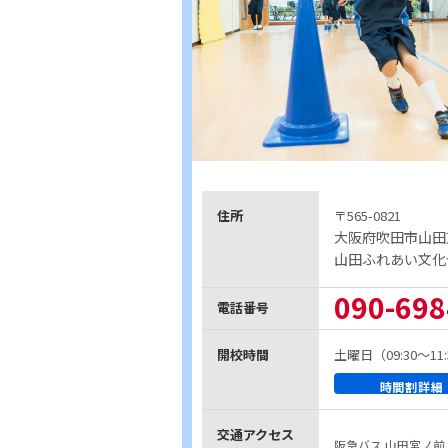
住所
〒565-0821
大阪府吹田市山田東
山田ふれあい文化
090-698
電話番号
開校時間
土曜日（09:30～11:
時間割詳細
交通アクセス
阪急バス 山田宮ノ前 