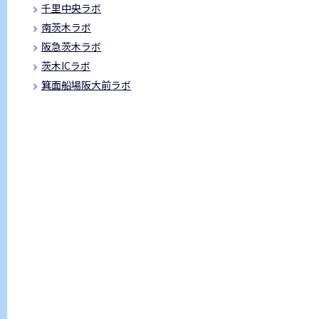
千里中央ラボ
南茨木ラボ
阪急茨木ラボ
茨木ICラボ
箕面船場阪大前ラボ