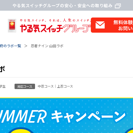
やる気スイッチグループの安心・安全への取り組み
府のラボ一覧
忍者ナイン 山田ラボ
ボ
学生
中忍コース｜上忍コース