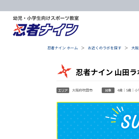
忍者ナイン ホーム
お近くのラボを探す
大阪
忍者ナイン 山田ラ
大阪府吹田市
4歳｜5歳｜小