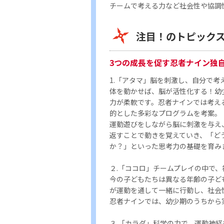
チームで考える力など社会性や協調
注目！のトピック
3つの成長を促す忍者ナイン独
1.「アタマ」脳を刺激し、自分で考
体を動かせば、脳が活性化する！幼
力が柔軟です。忍者ナインでは考え
的とした多彩なプログラムを考案。
運動遊びをしながら脳に刺激を与え
返すことで動きを覚えていき、「ど
か？」といった思考力の基礎を育み
２.「ココロ」チームプレイの中で
今の子どもたちは異なる年齢の子ど
が運動を通して一緒に行動し、社会
忍者ナインでは、幼少期のうちから
３.「カラダ」科学の力で、運動神経