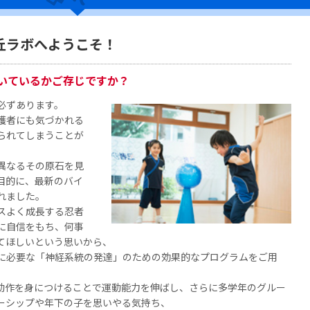
丘ラボへようこそ！
いているかご存じですか？
必ずあります。
護者にも気づかれる
られてしまうことが
異なるその原石を見
目的に、最新のバイ
れました。
スよく成長する忍者
に自信をもち、何事
てほしいという思いから、
に必要な「神経系統の発達」のための効果的なプログラムをご用
動作を身につけることで運動能力を伸ばし、さらに多学年のグルー
ーシップや年下の子を思いやる気持ち、