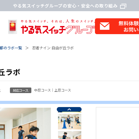
やる気スイッチグループの安心・安全への取り組み
都のラボ一覧
忍者ナイン 自由が丘ラボ
丘ラボ
生
中忍コース｜上忍コース