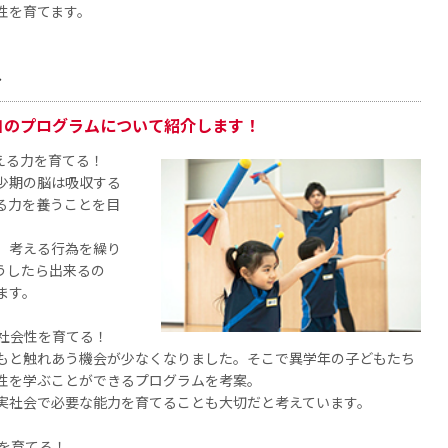
性を育てます。
ス
自のプログラムについて紹介します！
える力を育てる！
少期の脳は吸収する
る力を養うことを目
、考える行為を繰り
うしたら出来るの
ます。
、社会性を育てる！
もと触れあう機会が少なくなりました。そこで異学年の子どもたち
性を学ぶことができるプログラムを考案。
実社会で必要な能力を育てることも大切だと考えています。
を育てる！